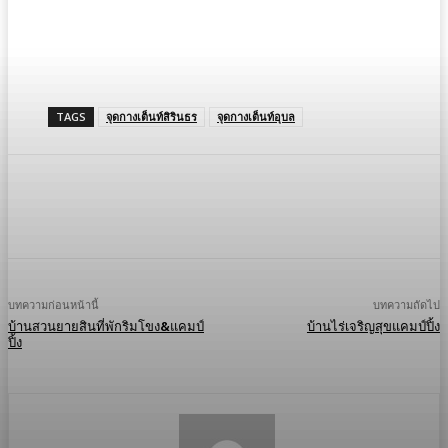
TAGS
จุดกางเต็นท์สิรินธร
จุดกางเต็นท์อุบล
Facebook
X
Pinterest
WhatsApp
บทความก่อนหน้านี้
บทความถัดไป
บ้านสวนยายสินที่พักริมโขง&แคมป์
บ้านไร่เจริญสุขแคมป์ปิ้ง
ปิ้ง