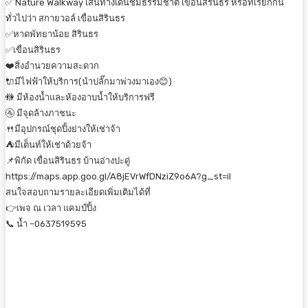
✅ Nature Walkway เส้นทางเดินชมธรรมชาติ เขื่อนสิรินธร หรือที่เรียกกัน
ทั่วไปว่า สกายวอล์ เขื่อนสิรินธร
✅หาดพัทยาน้อย สิรินธร
✅เขื่อนสิรินธร
❤️สิ่งอำนวยความสะดวก
🔌มีไฟฟ้าให้บริการ(นำปลั๊กมาพ่วงมาเอง😊)
🚻 มีห้องน้ำและห้องอาบน้ำให้บริการฟรี
🚰 มีจุดล้างภาชนะ
🍴มีอุปกรณ์ชุดปิ้งย่างให้เช่าจ้า
⛺️มีเต็นท์ให้เช่าด้วยจ้า
📌พิกัด เขื่อนสิรินธร บ้านอ่างปะดู่
https://maps.app.goo.gl/A8jEVrWfDNziZ9o6A?g_st=il
สนใจสอบถามรายละเอียดเพิ่มเติมได้ที่
👉เพจ ณ เวลา แคมป์ปิ้ง
📞 น้ำ –0637519595