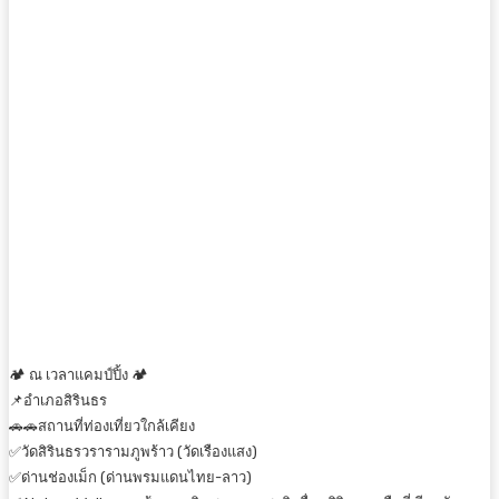
🏕 ณ เวลาแคมป์ปิ้ง 🏕
📌อำเภอสิรินธร
🚗🚗สถานที่ท่องเที่ยวใกล้เคียง
✅วัดสิรินธรวรารามภูพร้าว (วัดเรืองแสง)
✅ด่านช่องเม็ก (ด่านพรมแดนไทย-ลาว)