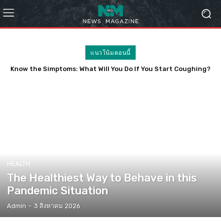
แนวโน้มตอนนี้
Know the Simptoms: What Will You Do If You Start Coughing?
HEALTH
The Healthiest Way to Behave in this
Pandemic Situation
Admin
-
3 สิงหาคม 2026