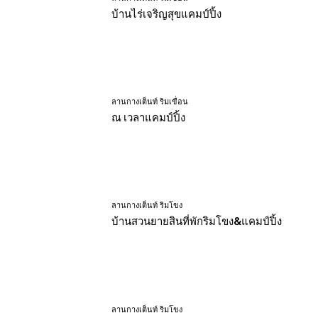
บ้านไร่เจริญสุขแคมป์ปิ้ง
ลานกางเต็นท์ ริมเขื่อน
ณ เวลาแคมป์ปิ้ง
ลานกางเต็นท์ ริมโขง
บ้านสวนยายสินที่พักริมโขง&แคมป์ปิ้ง
ลานกางเต็นท์ ริมโขง