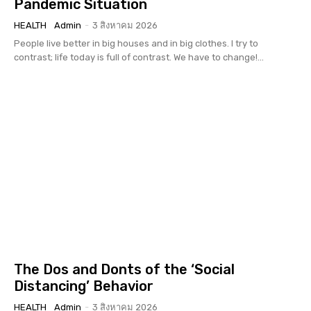
Pandemic Situation
HEALTH
Admin
-
3 สิงหาคม 2026
People live better in big houses and in big clothes. I try to
contrast; life today is full of contrast. We have to change!...
The Dos and Donts of the ‘Social
Distancing’ Behavior
HEALTH
Admin
-
3 สิงหาคม 2026