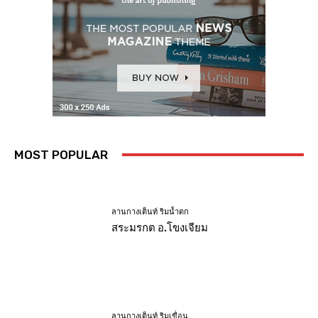
MOST POPULAR
ลานกางเต็นท์ ริมน้ำตก
สระมรกต อ.โขงเจียม
ลานกางเต็นท์ ริมเขื่อน