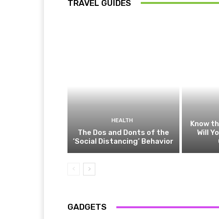
TRAVEL GUIDES
HEALTH
Know t
The Dos and Donts of the
Will Y
‘Social Distancing’ Behavior
GADGETS