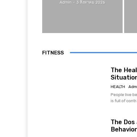
Admin
-
3 สิงหาคม 2026
FITNESS
The Heal
Situatio
HEALTH
Adm
People live be
is full of cont
The Dos 
Behavio