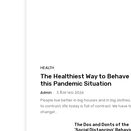
HEALTH
The Healthiest Way to Behave 
this Pandemic Situation
Admin
-
3 สิงหาคม 2026
People live better in big houses and in big clothes. 
to contrast; life today is full of contrast. We have t
change!...
The Dos and Donts of the
‘Social Distancing’ Behavi