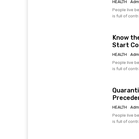
HEALTH
Adm
People live be
is full of cont
Know the
Start C
HEALTH
Adm
People live be
is full of cont
Quaranti
Precede
HEALTH
Adm
People live be
is full of cont