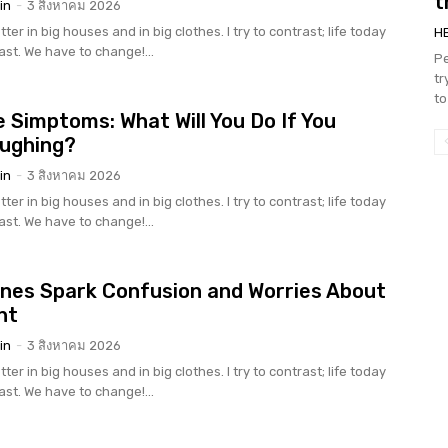
t
in
-
3 สิงหาคม 2026
tter in big houses and in big clothes. I try to contrast; life today
H
rast. We have to change!...
Pe
tr
to
 Simptoms: What Will You Do If You
oughing?
in
-
3 สิงหาคม 2026
tter in big houses and in big clothes. I try to contrast; life today
rast. We have to change!...
nes Spark Confusion and Worries About
nt
in
-
3 สิงหาคม 2026
tter in big houses and in big clothes. I try to contrast; life today
rast. We have to change!...