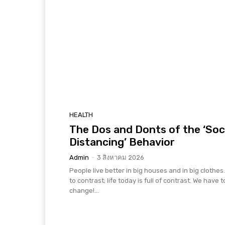
HEALTH
The Dos and Donts of the ‘Soc
Distancing’ Behavior
Admin
-
3 สิงหาคม 2026
People live better in big houses and in big clothes. 
to contrast; life today is full of contrast. We have t
change!...