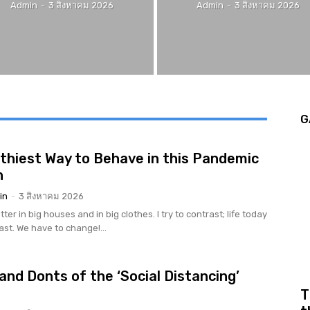
Admin
-
3 สิงหาคม 2026
Admin
-
3 สิงหาคม 2026
G
thiest Way to Behave in this Pandemic
n
in
-
3 สิงหาคม 2026
tter in big houses and in big clothes. I try to contrast; life today
rast. We have to change!...
and Donts of the ‘Social Distancing’
r
T