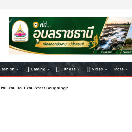
Fashion
Gaming
Fitness
Video
More
l You Do If You Start Coughing?
ion and Worries About Precedent