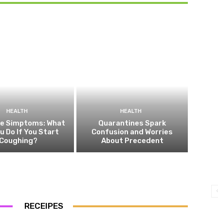
HEALTH
HEALTH
he Simptoms: What
Quarantines Spark
ou Do If You Start
Confusion and Worries
Coughing?
About Precedent
RECEIPES