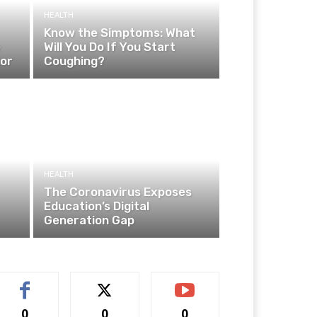
HEALTH
Know the Simptoms: What
e
Will You Do If You Start
ior
Coughing?
HEALTH
The Coronavirus Exposes
Education’s Digital
Generation Gap
0
0
0