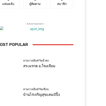
แฟนคลับ
ผู้ติดตาม
สมาชิก
- Advertisement -
OST POPULAR
ลานกางเต็นท์ ริมน้ำตก
สระมรกต อ.โขงเจียม
ลานกางเต็นท์ ริมเขื่อน
บ้านไร่เจริญสุขแคมป์ปิ้ง