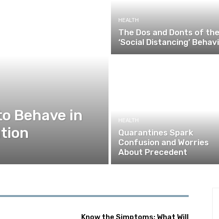
HEALTH
The Dos and Donts of th
‘Social Distancing’ Behav
to Behave in
HEALTH
tion
Quarantines Spark
Confusion and Worries
About Precedent
Know the Simptoms: What Will