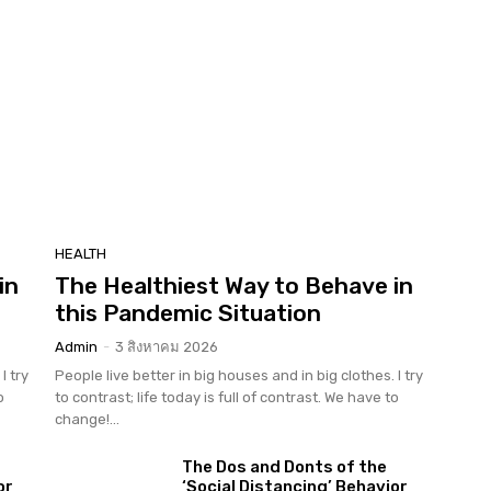
HEALTH
in
The Healthiest Way to Behave in
this Pandemic Situation
Admin
-
3 สิงหาคม 2026
I try
People live better in big houses and in big clothes. I try
o
to contrast; life today is full of contrast. We have to
change!...
The Dos and Donts of the
or
‘Social Distancing’ Behavior