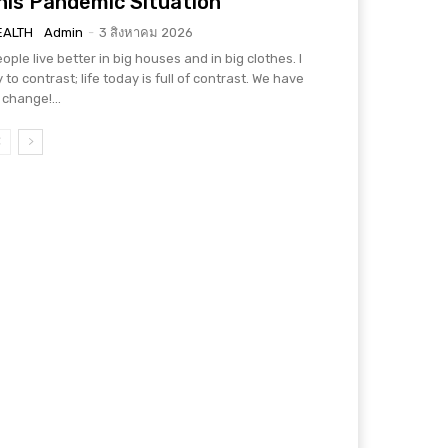
his Pandemic Situation
EALTH
Admin
-
3 สิงหาคม 2026
ople live better in big houses and in big clothes. I
y to contrast; life today is full of contrast. We have
 change!...