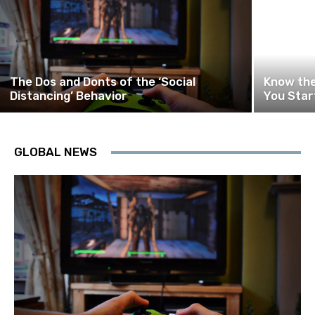
The Dos and Donts of the ‘Social
Know the
Distancing’ Behavior
You Star
GLOBAL NEWS