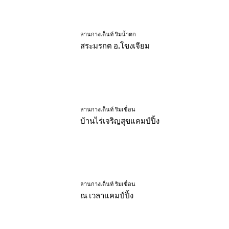
ลานกางเต็นท์ ริมน้ำตก
สระมรกต อ.โขงเจียม
ลานกางเต็นท์ ริมเขื่อน
บ้านไร่เจริญสุขแคมป์ปิ้ง
ลานกางเต็นท์ ริมเขื่อน
ณ เวลาแคมป์ปิ้ง