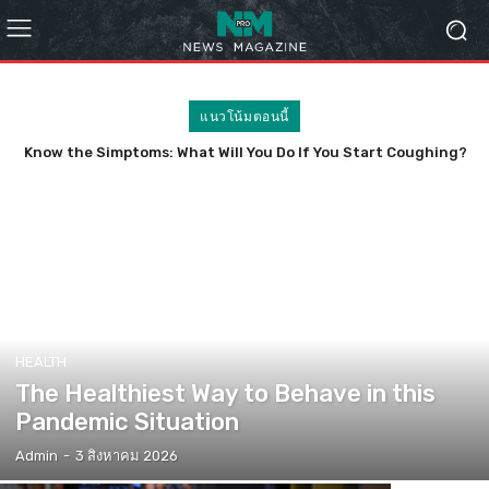
แนวโน้มตอนนี้
Know the Simptoms: What Will You Do If You Start Coughing?
HEALTH
The Healthiest Way to Behave in this
Pandemic Situation
Admin
-
3 สิงหาคม 2026