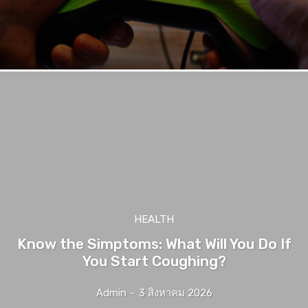
HEALTH
Know the Simptoms: What Will You Do If
You Start Coughing?
Admin
-
3 สิงหาคม 2026