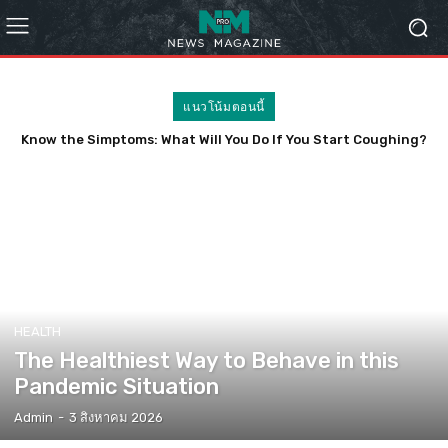
แนวโน้มตอนนี้
Know the Simptoms: What Will You Do If You Start Coughing?
HEALTH
The Healthiest Way to Behave in this
Pandemic Situation
Admin
-
3 สิงหาคม 2026