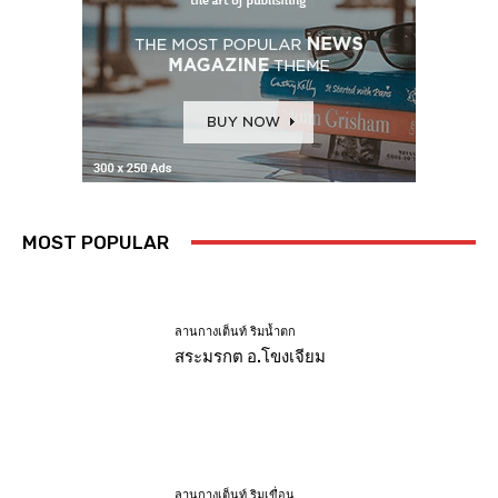
MOST POPULAR
ลานกางเต็นท์ ริมน้ำตก
สระมรกต อ.โขงเจียม
ลานกางเต็นท์ ริมเขื่อน