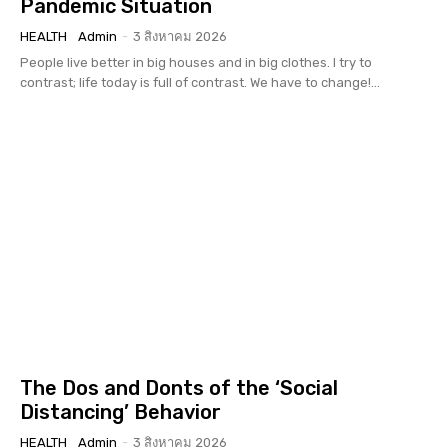
Pandemic Situation
HEALTH
Admin
-
3 สิงหาคม 2026
People live better in big houses and in big clothes. I try to
contrast; life today is full of contrast. We have to change!...
The Dos and Donts of the ‘Social
Distancing’ Behavior
HEALTH
Admin
-
3 สิงหาคม 2026