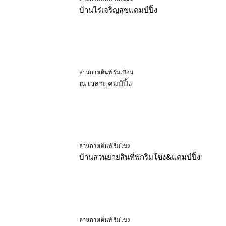
บ้านไร่เจริญสุขแคมป์ปิ้ง
ลานกางเต็นท์ ริมเขื่อน
ณ เวลาแคมป์ปิ้ง
ลานกางเต็นท์ ริมโขง
บ้านสวนยายสินที่พักริมโขง&แคมป์ปิ้ง
ลานกางเต็นท์ ริมโขง