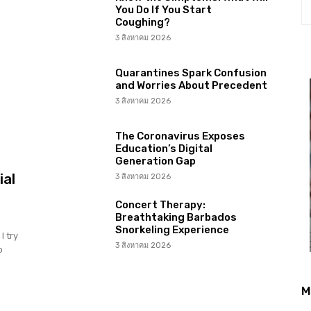
You Do If You Start
Coughing?
3 สิงหาคม 2026
Quarantines Spark Confusion
and Worries About Precedent
3 สิงหาคม 2026
The Coronavirus Exposes
Education’s Digital
Generation Gap
ial
3 สิงหาคม 2026
Concert Therapy:
Breathtaking Barbados
Snorkeling Experience
I try
3 สิงหาคม 2026
o
M