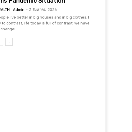
his Pandemic Situation
EALTH
Admin
-
3 สิงหาคม 2026
ople live better in big houses and in big clothes. I
y to contrast; life today is full of contrast. We have
 change!...