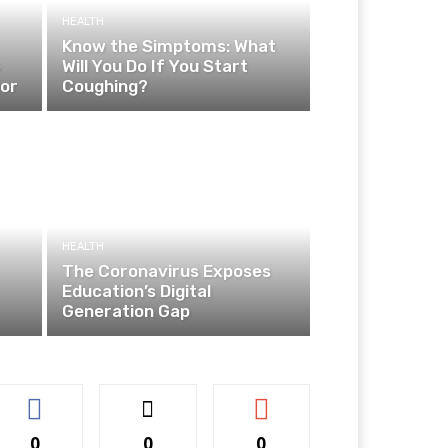
HEALTH
Know the Simptoms: What
e
Will You Do If You Start
ior
Coughing?
HEALTH
The Coronavirus Exposes
Education’s Digital
Generation Gap
0
0
0