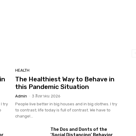
HEALTH
in
The Healthiest Way to Behave in
this Pandemic Situation
Admin
-
3 สิงหาคม 2026
I try
People live better in big houses and in big clothes. I try
o
to contrast; life today is full of contrast. We have to
change!...
The Dos and Donts of the
or
‘Social Distancing’ Behavior