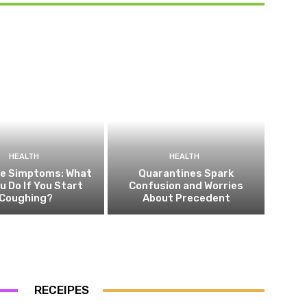
HEALTH
HEALTH
he Simptoms: What
Quarantines Spark
ou Do If You Start
Confusion and Worries
Coughing?
About Precedent
RECEIPES