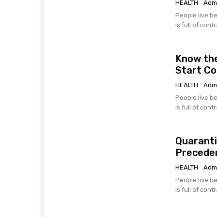
HEALTH
Adm
People live be
is full of cont
Know the
Start C
HEALTH
Adm
People live be
is full of cont
Quaranti
Precede
HEALTH
Adm
People live be
is full of cont