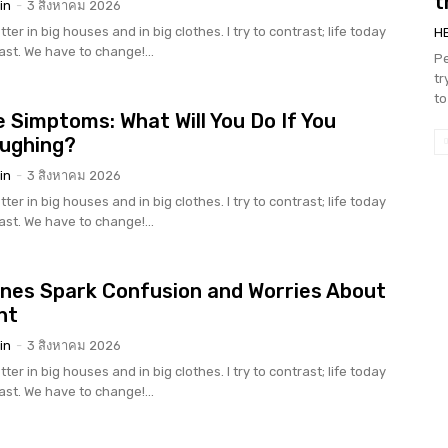
t
in
-
3 สิงหาคม 2026
tter in big houses and in big clothes. I try to contrast; life today
H
rast. We have to change!...
Pe
tr
to
 Simptoms: What Will You Do If You
oughing?
in
-
3 สิงหาคม 2026
tter in big houses and in big clothes. I try to contrast; life today
rast. We have to change!...
nes Spark Confusion and Worries About
nt
in
-
3 สิงหาคม 2026
tter in big houses and in big clothes. I try to contrast; life today
rast. We have to change!...