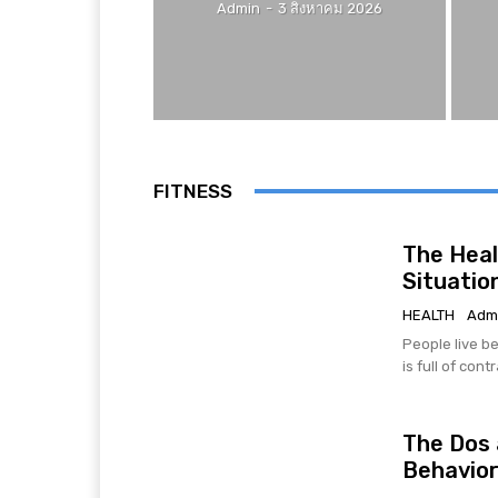
Admin
-
3 สิงหาคม 2026
FITNESS
The Heal
Situatio
HEALTH
Adm
People live be
is full of cont
The Dos 
Behavio