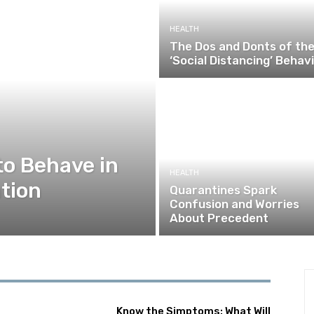
HEALTH
The Dos and Donts of th
‘Social Distancing’ Behav
to Behave in
HEALTH
tion
Quarantines Spark
Confusion and Worries
About Precedent
Know the Simptoms: What Will