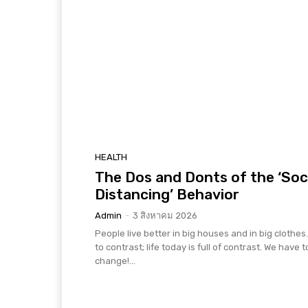
HEALTH
The Dos and Donts of the ‘Soc
Distancing’ Behavior
Admin
-
3 สิงหาคม 2026
People live better in big houses and in big clothes. 
to contrast; life today is full of contrast. We have t
change!...