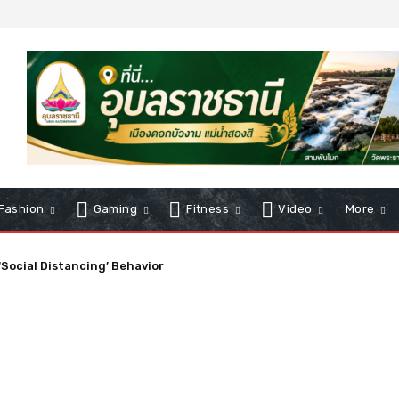
Fashion
Gaming
Fitness
Video
More
cial Distancing’ Behavior
Will You Do If You Start Coughing?