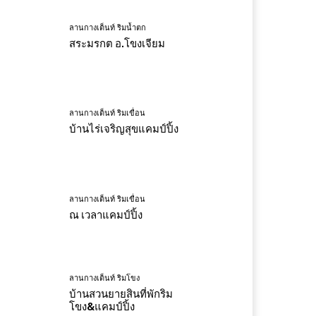
ลานกางเต็นท์ ริมน้ำตก
สระมรกต อ.โขงเจียม
ลานกางเต็นท์ ริมเขื่อน
บ้านไร่เจริญสุขแคมป์ปิ้ง
ลานกางเต็นท์ ริมเขื่อน
ณ เวลาแคมป์ปิ้ง
ลานกางเต็นท์ ริมโขง
บ้านสวนยายสินที่พักริม
โขง&แคมป์ปิ้ง