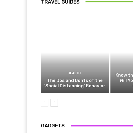
TRAVEL GUIDES
HEALTH
Know t
The Dos and Donts of the
Will Y
‘Social Distancing’ Behavior
GADGETS