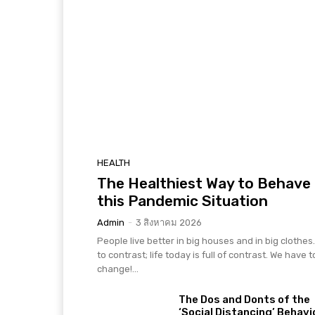
HEALTH
The Healthiest Way to Behave 
this Pandemic Situation
Admin
-
3 สิงหาคม 2026
People live better in big houses and in big clothes. 
to contrast; life today is full of contrast. We have t
change!...
The Dos and Donts of the
‘Social Distancing’ Behavi