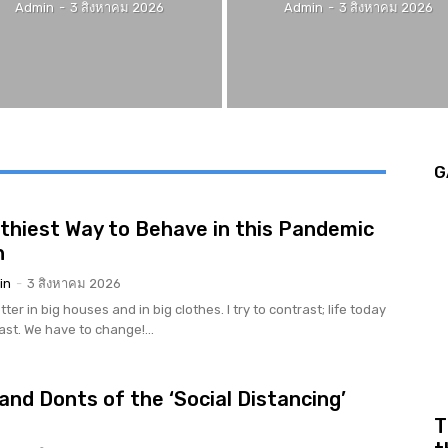
Admin
-
3 สิงหาคม 2026
Admin
-
3 สิงหาคม 2026
G
thiest Way to Behave in this Pandemic
n
in
-
3 สิงหาคม 2026
tter in big houses and in big clothes. I try to contrast; life today
rast. We have to change!...
and Donts of the ‘Social Distancing’
r
T