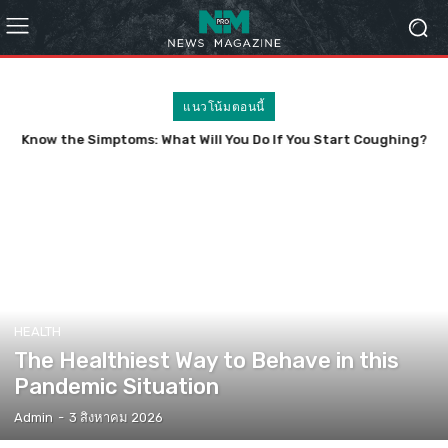
แนวโน้มตอนนี้
Know the Simptoms: What Will You Do If You Start Coughing?
HEALTH
The Healthiest Way to Behave in this
Pandemic Situation
Admin
-
3 สิงหาคม 2026