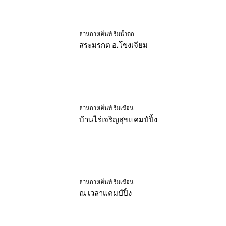
ลานกางเต็นท์ ริมน้ำตก
สระมรกต อ.โขงเจียม
ลานกางเต็นท์ ริมเขื่อน
บ้านไร่เจริญสุขแคมป์ปิ้ง
ลานกางเต็นท์ ริมเขื่อน
ณ เวลาแคมป์ปิ้ง