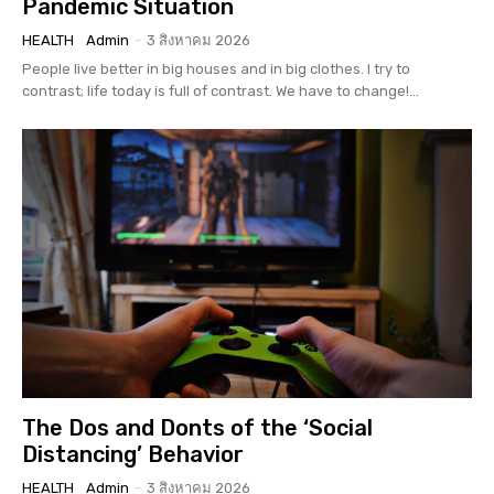
Pandemic Situation
HEALTH
Admin
-
3 สิงหาคม 2026
People live better in big houses and in big clothes. I try to
contrast; life today is full of contrast. We have to change!...
The Dos and Donts of the ‘Social
Distancing’ Behavior
HEALTH
Admin
-
3 สิงหาคม 2026