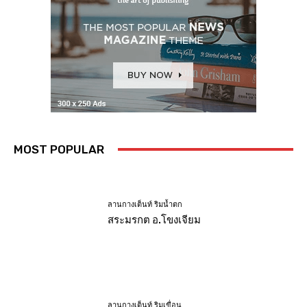
MOST POPULAR
ลานกางเต็นท์ ริมน้ำตก
สระมรกต อ.โขงเจียม
ลานกางเต็นท์ ริมเขื่อน