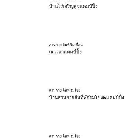
บ้านไร่เจริญสุขแคมป์ปิ้ง
ลานกางเต็นท์ ริมเขื่อน
ณ เวลาแคมป์ปิ้ง
ลานกางเต็นท์ ริมโขง
บ้านสวนยายสินที่พักริมโขง&แคมป์ปิ้ง
ลานกางเต็นท์ ริมโขง