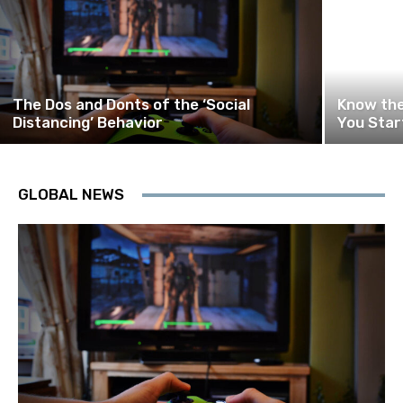
The Dos and Donts of the ‘Social
Know the
Distancing’ Behavior
You Star
GLOBAL NEWS