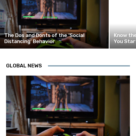
The Dos and Donts of the ‘Social
Know the
Distancing’ Behavior
You Star
GLOBAL NEWS