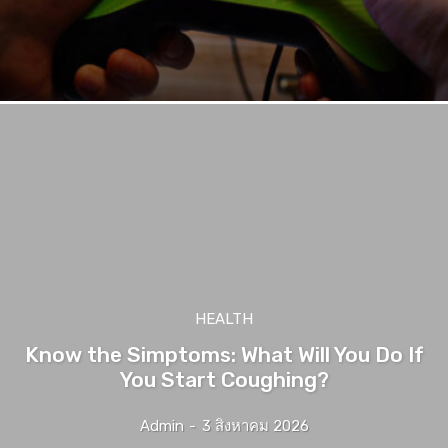
HEALTH
Know the Simptoms: What Will You Do If
You Start Coughing?
Admin
-
3 สิงหาคม 2026