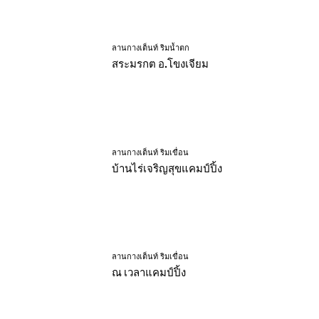
ลานกางเต็นท์ ริมน้ำตก
สระมรกต อ.โขงเจียม
ลานกางเต็นท์ ริมเขื่อน
บ้านไร่เจริญสุขแคมป์ปิ้ง
ลานกางเต็นท์ ริมเขื่อน
ณ เวลาแคมป์ปิ้ง