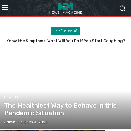
แนวโน้มตอนนี้
Know the Simptoms: What Will You Do If You Start Coughing?
HEALTH
The Healthiest Way to Behave in this
Pandemic Situation
Admin
-
3 สิงหาคม 2026