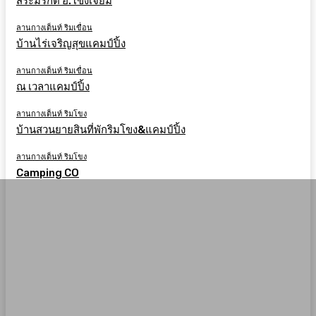
สระมรกต อ.โขงเจียม
ลานกางเต็นท์ ริมเขื่อน
บ้านไร่เจริญสุขแคมป์ปิ้ง
ลานกางเต็นท์ ริมเขื่อน
ณ เวลาแคมป์ปิ้ง
ลานกางเต็นท์ ริมโขง
บ้านสวนยายสินที่พักริมโขง&แคมป์ปิ้ง
ลานกางเต็นท์ ริมโขง
Camping CO