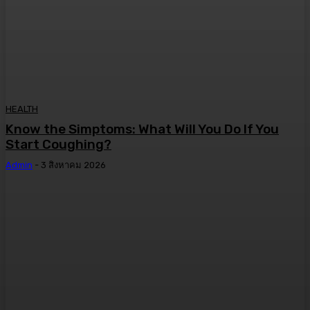
HEALTH
Know the Simptoms: What Will You Do If You
Start Coughing?
Admin
-
3 สิงหาคม 2026