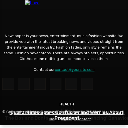
Newspaper is your news, entertainment, music fashion website. We
provide you with the latest breaking news and videos straight from
the entertainment industry. Fashion fades, only style remains the
same. Fashion never stops. There are always projects, opportunities.
Clothes mean nothing until someone lives in them.
Contact us:
contact@yoursite.com
HEALTH
HEALTH
HEALTH
Know the Simptoms: What Will You Do If You Start
Quarantines Spark Confusion and Worries About
© Copyright - Newspaper WordPress Theme by TagDiv
The Dos and Donts of the ‘Social Distancing’ Behavio
Precedent
Coughing?
Blog
About
Contact