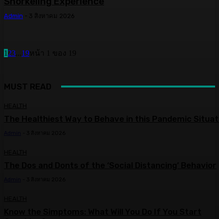
Snorkeling Experience
Admin
-
3 สิงหาคม 2026
1
2
3
...
19
หน้า 1 ของ 19
MUST READ
HEALTH
The Healthiest Way to Behave in this Pandemic Situat
Admin
-
3 สิงหาคม 2026
HEALTH
The Dos and Donts of the ‘Social Distancing’ Behavior
Admin
-
3 สิงหาคม 2026
HEALTH
Know the Simptoms: What Will You Do If You Start