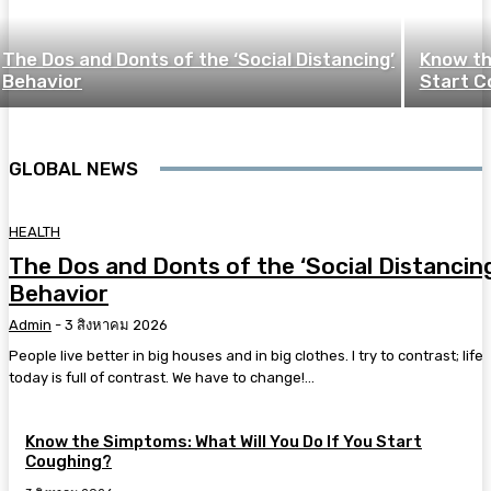
The Dos and Donts of the ‘Social Distancing’
Know th
Behavior
Start C
GLOBAL NEWS
HEALTH
The Dos and Donts of the ‘Social Distancin
Behavior
Admin
-
3 สิงหาคม 2026
People live better in big houses and in big clothes. I try to contrast; life
today is full of contrast. We have to change!...
Know the Simptoms: What Will You Do If You Start
Coughing?