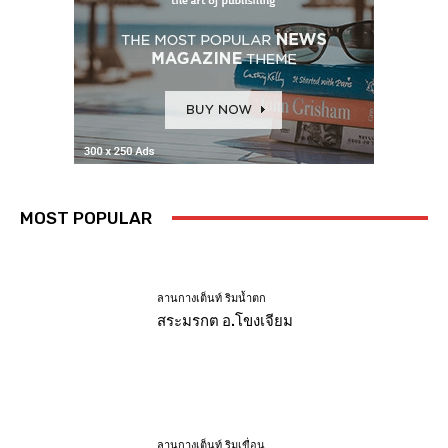
MOST POPULAR
ลานกางเต็นท์ ริมน้ำตก
สระมรกต อ.โขงเจียม
ลานกางเต็นท์ ริมเขื่อน