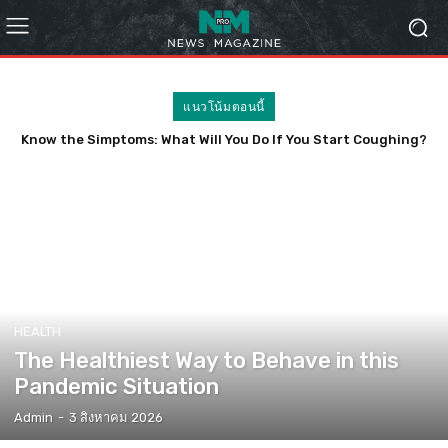
แนวโน้มตอนนี้
Know the Simptoms: What Will You Do If You Start Coughing?
HEALTH
The Healthiest Way to Behave in this
Pandemic Situation
Admin
-
3 สิงหาคม 2026