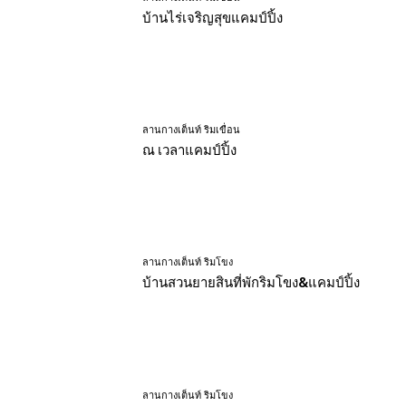
บ้านไร่เจริญสุขแคมป์ปิ้ง
ลานกางเต็นท์ ริมเขื่อน
ณ เวลาแคมป์ปิ้ง
ลานกางเต็นท์ ริมโขง
บ้านสวนยายสินที่พักริมโขง&แคมป์ปิ้ง
ลานกางเต็นท์ ริมโขง