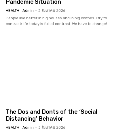
Pandemic Situation
HEALTH
Admin
-
3 สิงหาคม 2026
People live better in big houses and in big clothes. I try to
contrast; life today is full of contrast. We have to change!...
The Dos and Donts of the ‘Social
Distancing’ Behavior
HEALTH
Admin
-
3 สิงหาคม 2026