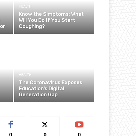
HEALTH
Know the Simptoms: What
e
Will You Do If You Start
ior
Coughing?
HEALTH
The Coronavirus Exposes
Education’s Digital
Generation Gap
0
0
0