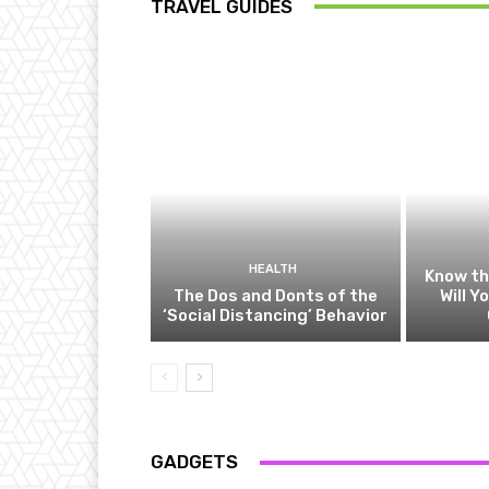
TRAVEL GUIDES
HEALTH
Know t
The Dos and Donts of the
Will Y
‘Social Distancing’ Behavior
GADGETS