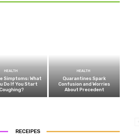
HEALTH
HEALTH
he Simptoms: What
Quarantines Spark
ou Do If You Start
Confusion and Worries
Coughing?
About Precedent
RECEIPES