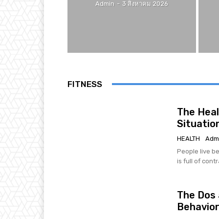
Admin
-
3 สิงหาคม 2026
FITNESS
The Heal
Situatio
HEALTH
Adm
People live be
is full of cont
The Dos 
Behavio