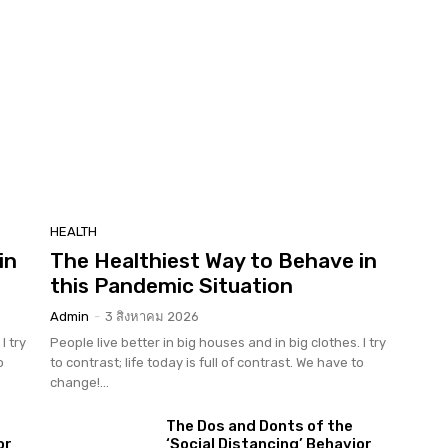
HEALTH
in
The Healthiest Way to Behave in
this Pandemic Situation
Admin
-
3 สิงหาคม 2026
I try
People live better in big houses and in big clothes. I try
o
to contrast; life today is full of contrast. We have to
change!...
The Dos and Donts of the
or
‘Social Distancing’ Behavior