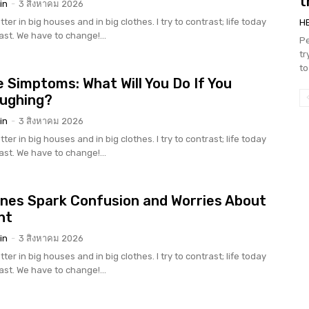
t
in
-
3 สิงหาคม 2026
tter in big houses and in big clothes. I try to contrast; life today
H
rast. We have to change!...
Pe
tr
to
 Simptoms: What Will You Do If You
oughing?
in
-
3 สิงหาคม 2026
tter in big houses and in big clothes. I try to contrast; life today
rast. We have to change!...
nes Spark Confusion and Worries About
nt
in
-
3 สิงหาคม 2026
tter in big houses and in big clothes. I try to contrast; life today
rast. We have to change!...