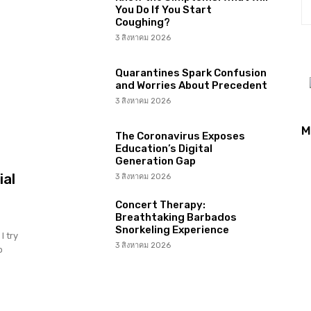
You Do If You Start
Coughing?
3 สิงหาคม 2026
Quarantines Spark Confusion
and Worries About Precedent
3 สิงหาคม 2026
M
The Coronavirus Exposes
Education’s Digital
Generation Gap
ial
3 สิงหาคม 2026
Concert Therapy:
Breathtaking Barbados
Snorkeling Experience
I try
3 สิงหาคม 2026
o