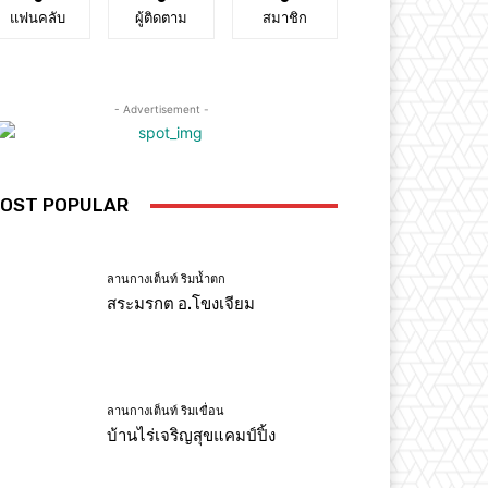
แฟนคลับ
ผู้ติดตาม
สมาชิก
- Advertisement -
OST POPULAR
ลานกางเต็นท์ ริมน้ำตก
สระมรกต อ.โขงเจียม
ลานกางเต็นท์ ริมเขื่อน
บ้านไร่เจริญสุขแคมป์ปิ้ง