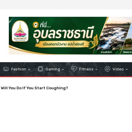
Fashion
Gaming
Fitness
Video
ion and Worries About Precedent