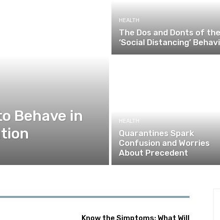
HEALTH
The Dos and Donts of th
‘Social Distancing’ Behav
to Behave in
HEALTH
tion
Quarantines Spark
Confusion and Worries
About Precedent
Know the Simptoms: What Will