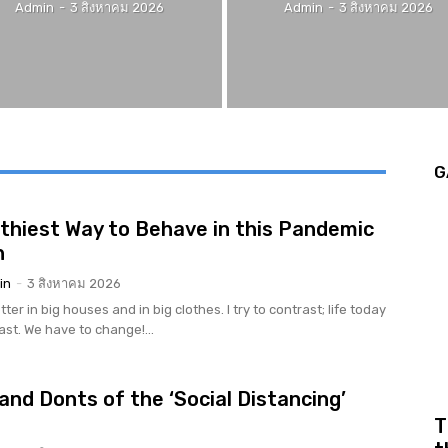
Admin
-
3 สิงหาคม 2026
Admin
-
3 สิงหาคม 2026
G
thiest Way to Behave in this Pandemic
n
in
-
3 สิงหาคม 2026
tter in big houses and in big clothes. I try to contrast; life today
rast. We have to change!...
and Donts of the ‘Social Distancing’
r
T