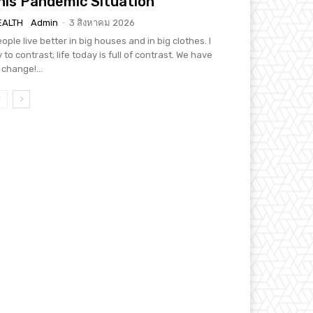
his Pandemic Situation
EALTH
Admin
-
3 สิงหาคม 2026
ople live better in big houses and in big clothes. I
y to contrast; life today is full of contrast. We have
 change!...