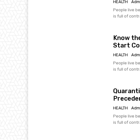
HEALTH
Adm
People live be
is full of cont
Know the
Start C
HEALTH
Adm
People live be
is full of cont
Quaranti
Precede
HEALTH
Adm
People live be
is full of cont