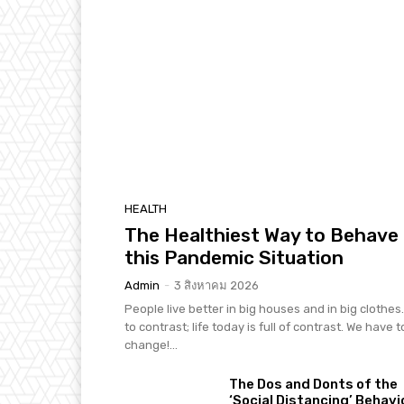
HEALTH
The Healthiest Way to Behave 
this Pandemic Situation
Admin
-
3 สิงหาคม 2026
People live better in big houses and in big clothes. 
to contrast; life today is full of contrast. We have t
change!...
The Dos and Donts of the
‘Social Distancing’ Behavi