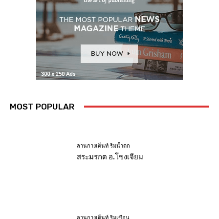
MOST POPULAR
ลานกางเต็นท์ ริมน้ำตก
สระมรกต อ.โขงเจียม
ลานกางเต็นท์ ริมเขื่อน