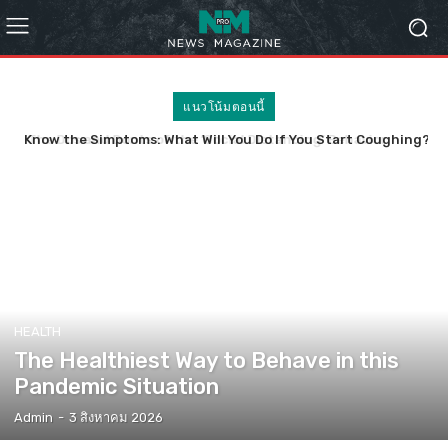
แนวโน้มตอนนี้
Know the Simptoms: What Will You Do If You Start Coughing?
HEALTH
The Healthiest Way to Behave in this
Pandemic Situation
Admin
-
3 สิงหาคม 2026