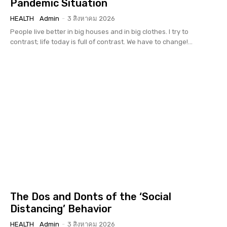
Pandemic Situation
HEALTH
Admin
-
3 สิงหาคม 2026
People live better in big houses and in big clothes. I try to
contrast; life today is full of contrast. We have to change!...
The Dos and Donts of the ‘Social
Distancing’ Behavior
HEALTH
Admin
-
3 สิงหาคม 2026