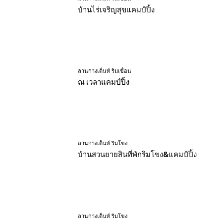
บ้านไร่เจริญสุขแคมป์ปิ้ง
ลานกางเต็นท์ ริมเขื่อน
ณ เวลาแคมป์ปิ้ง
ลานกางเต็นท์ ริมโขง
บ้านสวนยายสินที่พักริมโขง&แคมป์ปิ้ง
ลานกางเต็นท์ ริมโขง