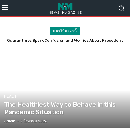
แนวโน้มตอนนี้
Quarantines Spark Confusion and Worries About Precedent
The Coronavirus Exposes Education’s Digital Generation Gap
HEALTH
The Healthiest Way to Behave in this
Pandemic Situation
Admin
-
3 สิงหาคม 2026