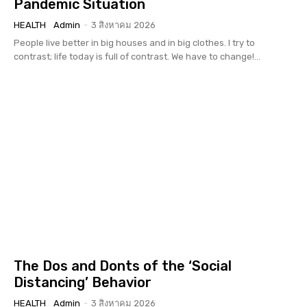
Pandemic Situation
HEALTH
Admin
-
3 สิงหาคม 2026
People live better in big houses and in big clothes. I try to
contrast; life today is full of contrast. We have to change!...
The Dos and Donts of the ‘Social
Distancing’ Behavior
HEALTH
Admin
-
3 สิงหาคม 2026