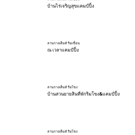
บ้านไร่เจริญสุขแคมป์ปิ้ง
ลานกางเต็นท์ ริมเขื่อน
ณ เวลาแคมป์ปิ้ง
ลานกางเต็นท์ ริมโขง
บ้านสวนยายสินที่พักริมโขง&แคมป์ปิ้ง
ลานกางเต็นท์ ริมโขง