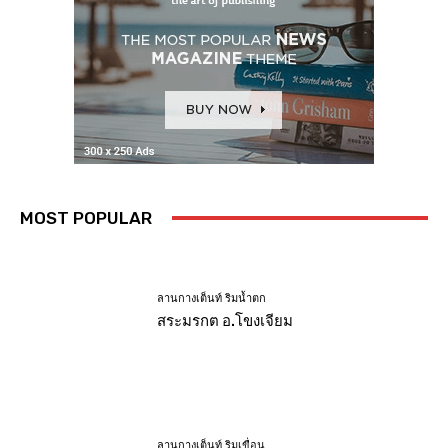
MOST POPULAR
ลานกางเต็นท์ ริมน้ำตก
สระมรกต อ.โขงเจียม
ลานกางเต็นท์ ริมเขื่อน