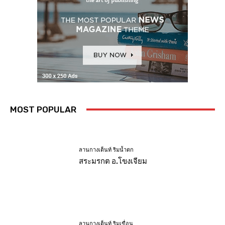
MOST POPULAR
ลานกางเต็นท์ ริมน้ำตก
สระมรกต อ.โขงเจียม
ลานกางเต็นท์ ริมเขื่อน