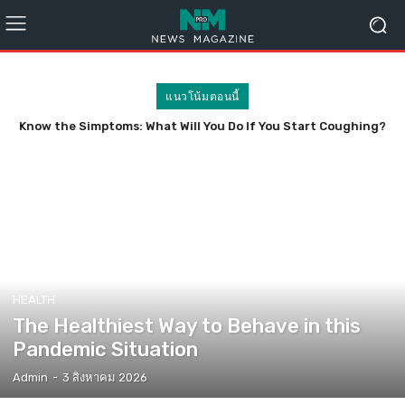
แนวโน้มตอนนี้
Know the Simptoms: What Will You Do If You Start Coughing?
HEALTH
The Healthiest Way to Behave in this
Pandemic Situation
Admin
-
3 สิงหาคม 2026