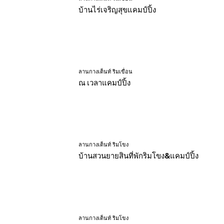
บ้านไร่เจริญสุขแคมป์ปิ้ง
ลานกางเต็นท์ ริมเขื่อน
ณ เวลาแคมป์ปิ้ง
ลานกางเต็นท์ ริมโขง
บ้านสวนยายสินที่พักริมโขง&แคมป์ปิ้ง
ลานกางเต็นท์ ริมโขง