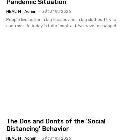
Pandemic Situation
HEALTH
Admin
-
3 สิงหาคม 2026
People live better in big houses and in big clothes. I try to
contrast; life today is full of contrast. We have to change!...
The Dos and Donts of the ‘Social
Distancing’ Behavior
HEALTH
Admin
-
3 สิงหาคม 2026