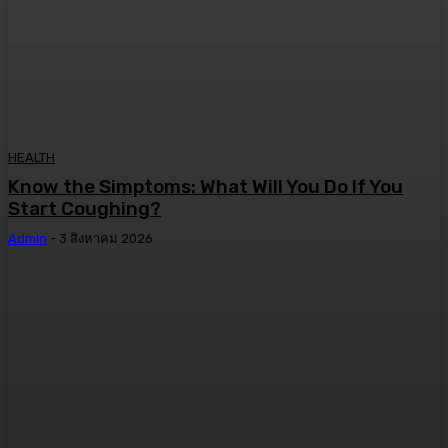
HEALTH
Know the Simptoms: What Will You Do If You
Start Coughing?
Admin
-
3 สิงหาคม 2026