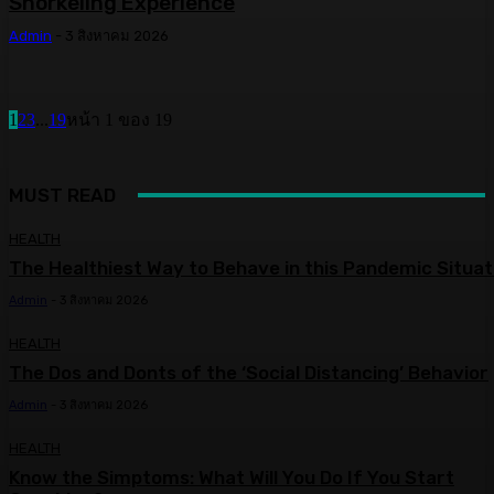
Snorkeling Experience
Admin
-
3 สิงหาคม 2026
1
2
3
...
19
หน้า 1 ของ 19
MUST READ
HEALTH
The Healthiest Way to Behave in this Pandemic Situat
Admin
-
3 สิงหาคม 2026
HEALTH
The Dos and Donts of the ‘Social Distancing’ Behavior
Admin
-
3 สิงหาคม 2026
HEALTH
Know the Simptoms: What Will You Do If You Start