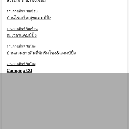
สระมรกต อ.โขงเจียม
ลานกางเต็นท์ ริมเขื่อน
บ้านไร่เจริญสุขแคมป์ปิ้ง
ลานกางเต็นท์ ริมเขื่อน
ณ เวลาแคมป์ปิ้ง
ลานกางเต็นท์ ริมโขง
บ้านสวนยายสินที่พักริมโขง&แคมป์ปิ้ง
ลานกางเต็นท์ ริมโขง
Camping CO