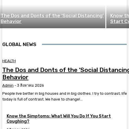
The Dos and Donts of the ‘Social Distancing’
Know th
Behavior
Start C
GLOBAL NEWS
HEALTH
The Dos and Donts of the ‘Social Distancin
Behavior
Admin
-
3 สิงหาคม 2026
People live better in big houses and in big clothes. I try to contrast; life
today is full of contrast. We have to change!...
Know the Simptoms: What Will You Do If You Start
Coughing?