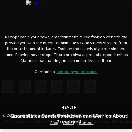
Newspaper is your news, entertainment, music fashion website. We
provide you with the latest breaking news and videos straight from
the entertainment industry. Fashion fades, only style remains the
same. Fashion never stops. There are always projects, opportunities.
Clothes mean nothing until someone lives in them.
Contact us:
contact@yoursite.com
HEALTH
HEALTH
HEALTH
Know the Simptoms: What Will You Do If You Start
Quarantines Spark Confusion and Worries About
© Copyright - Newspaper WordPress Theme by TagDiv
The Dos and Donts of the ‘Social Distancing’ Behavio
Precedent
Coughing?
Blog
About
Contact