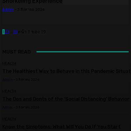
Snorkeling Experience
Admin
-
3 สิงหาคม 2026
1
2
3
...
19
หน้า 1 ของ 19
MUST READ
HEALTH
The Healthiest Way to Behave in this Pandemic Situat
Admin
-
3 สิงหาคม 2026
HEALTH
The Dos and Donts of the ‘Social Distancing’ Behavior
Admin
-
3 สิงหาคม 2026
HEALTH
Know the Simptoms: What Will You Do If You Start