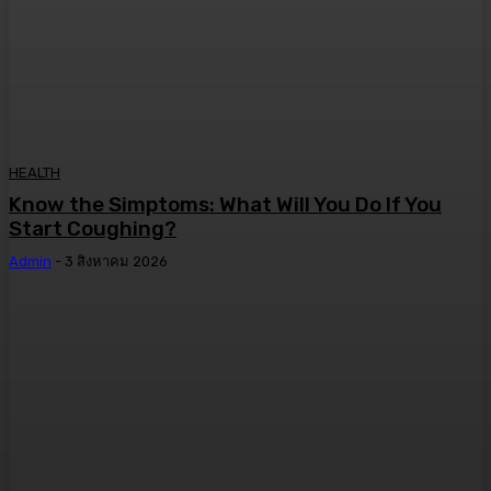
HEALTH
Know the Simptoms: What Will You Do If You
Start Coughing?
Admin
-
3 สิงหาคม 2026