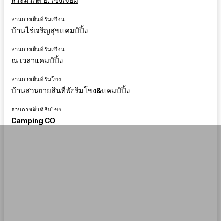
สระมรกต อ.โขงเจียม
ลานกางเต็นท์ ริมเขื่อน
บ้านไร่เจริญสุขแคมป์ปิ้ง
ลานกางเต็นท์ ริมเขื่อน
ณ เวลาแคมป์ปิ้ง
ลานกางเต็นท์ ริมโขง
บ้านสวนยายสินที่พักริมโขง&แคมป์ปิ้ง
ลานกางเต็นท์ ริมโขง
Camping CO