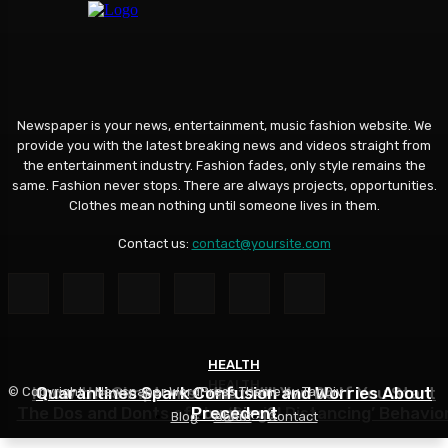
Newspaper is your news, entertainment, music fashion website. We
provide you with the latest breaking news and videos straight from
the entertainment industry. Fashion fades, only style remains the
same. Fashion never stops. There are always projects, opportunities.
Clothes mean nothing until someone lives in them.
Contact us:
contact@yoursite.com
HEALTH
HEALTH
HEALTH
Know the Simptoms: What Will You Do If You Start
Quarantines Spark Confusion and Worries About
© Copyright - Newspaper WordPress Theme by TagDiv
The Dos and Donts of the ‘Social Distancing’ Behavio
Precedent
Coughing?
Blog
About
Contact