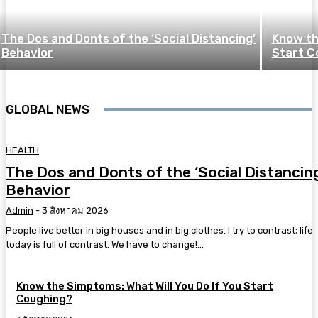
The Dos and Donts of the ‘Social Distancing’
Know th
Behavior
Start C
GLOBAL NEWS
HEALTH
The Dos and Donts of the ‘Social Distancin
Behavior
Admin
-
3 สิงหาคม 2026
People live better in big houses and in big clothes. I try to contrast; life
today is full of contrast. We have to change!...
Know the Simptoms: What Will You Do If You Start
Coughing?