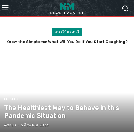
แนวโน้มตอนนี้
Know the Simptoms: What Will You Do If You Start Coughing?
HEALTH
The Healthiest Way to Behave in this
Pandemic Situation
Admin
-
3 สิงหาคม 2026