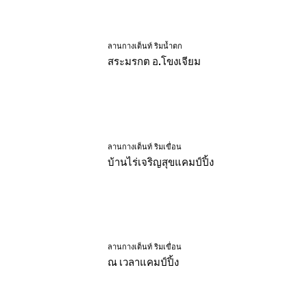
ลานกางเต็นท์ ริมน้ำตก
สระมรกต อ.โขงเจียม
ลานกางเต็นท์ ริมเขื่อน
บ้านไร่เจริญสุขแคมป์ปิ้ง
ลานกางเต็นท์ ริมเขื่อน
ณ เวลาแคมป์ปิ้ง