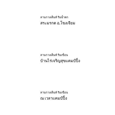
ลานกางเต็นท์ ริมน้ำตก
สระมรกต อ.โขงเจียม
ลานกางเต็นท์ ริมเขื่อน
บ้านไร่เจริญสุขแคมป์ปิ้ง
ลานกางเต็นท์ ริมเขื่อน
ณ เวลาแคมป์ปิ้ง