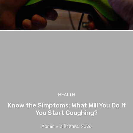
HEALTH
Know the Simptoms: What Will You Do If
You Start Coughing?
Admin
-
3 สิงหาคม 2026