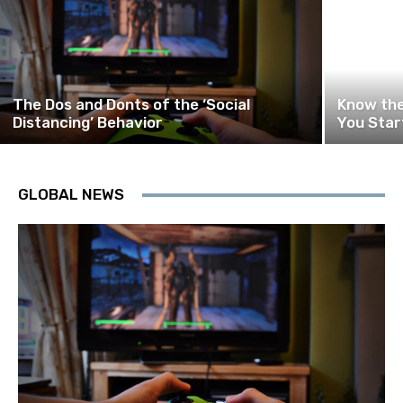
The Dos and Donts of the ‘Social
Know the
Distancing’ Behavior
You Star
GLOBAL NEWS