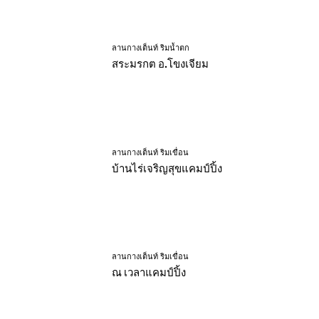
ลานกางเต็นท์ ริมน้ำตก
สระมรกต อ.โขงเจียม
ลานกางเต็นท์ ริมเขื่อน
บ้านไร่เจริญสุขแคมป์ปิ้ง
ลานกางเต็นท์ ริมเขื่อน
ณ เวลาแคมป์ปิ้ง