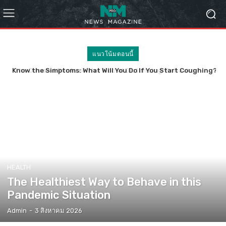
แนวโน้มตอนนี้
Know the Simptoms: What Will You Do If You Start Coughing?
HEALTH
The Healthiest Way to Behave in this
Pandemic Situation
Admin
-
3 สิงหาคม 2026