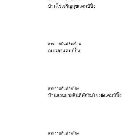
บ้านไร่เจริญสุขแคมป์ปิ้ง
ลานกางเต็นท์ ริมเขื่อน
ณ เวลาแคมป์ปิ้ง
ลานกางเต็นท์ ริมโขง
บ้านสวนยายสินที่พักริมโขง&แคมป์ปิ้ง
ลานกางเต็นท์ ริมโขง