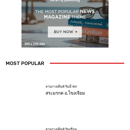
MOST POPULAR
ลานกางเต็นท์ ริมน้ำตก
สระมรกต อ.โขงเจียม
ลานกางเต็นท์ ริมเขื่อน