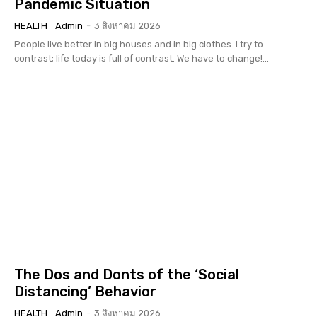
Pandemic Situation
HEALTH
Admin
-
3 สิงหาคม 2026
People live better in big houses and in big clothes. I try to
contrast; life today is full of contrast. We have to change!...
The Dos and Donts of the ‘Social
Distancing’ Behavior
HEALTH
Admin
-
3 สิงหาคม 2026