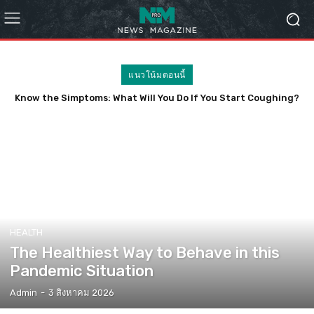
แนวโน้มตอนนี้
Know the Simptoms: What Will You Do If You Start Coughing?
HEALTH
The Healthiest Way to Behave in this
Pandemic Situation
Admin
-
3 สิงหาคม 2026