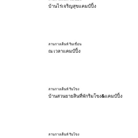
บ้านไร่เจริญสุขแคมป์ปิ้ง
ลานกางเต็นท์ ริมเขื่อน
ณ เวลาแคมป์ปิ้ง
ลานกางเต็นท์ ริมโขง
บ้านสวนยายสินที่พักริมโขง&แคมป์ปิ้ง
ลานกางเต็นท์ ริมโขง