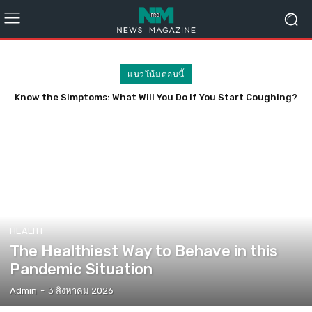
แนวโน้มตอนนี้
Know the Simptoms: What Will You Do If You Start Coughing?
HEALTH
The Healthiest Way to Behave in this
Pandemic Situation
Admin
-
3 สิงหาคม 2026