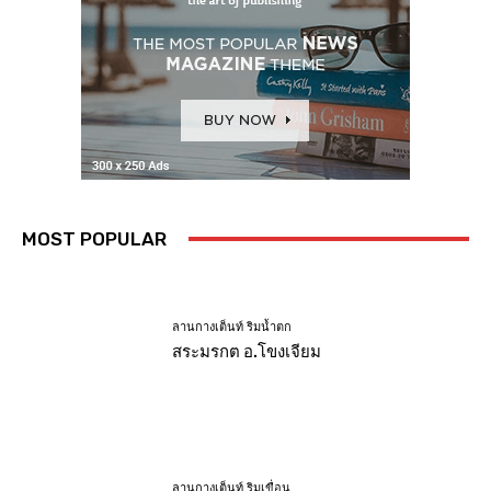
MOST POPULAR
ลานกางเต็นท์ ริมน้ำตก
สระมรกต อ.โขงเจียม
ลานกางเต็นท์ ริมเขื่อน