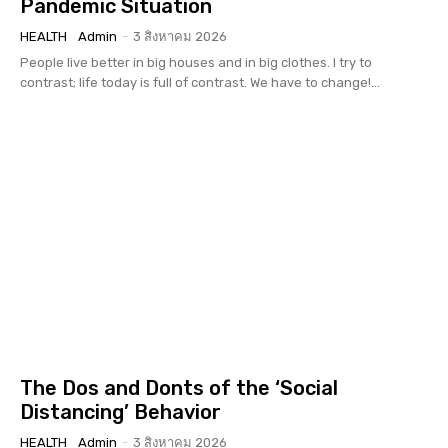
Pandemic Situation
HEALTH
Admin
-
3 สิงหาคม 2026
People live better in big houses and in big clothes. I try to
contrast; life today is full of contrast. We have to change!...
The Dos and Donts of the ‘Social
Distancing’ Behavior
HEALTH
Admin
-
3 สิงหาคม 2026