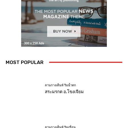
MOST POPULAR
ลานกางเต็นท์ ริมน้ำตก
สระมรกต อ.โขงเจียม
ลานกางเต็นท์ ริมเขื่อน