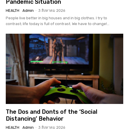
Pandemic Situation
HEALTH
Admin
-
3 สิงหาคม 2026
People live better in big houses and in big clothes. I try to
contrast; life today is full of contrast. We have to change!...
The Dos and Donts of the ‘Social
Distancing’ Behavior
HEALTH
Admin
-
3 สิงหาคม 2026