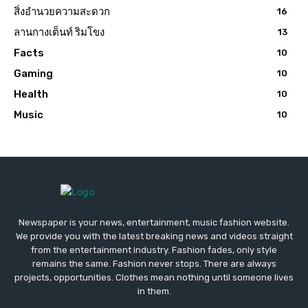
สิ่งอำนวยความสะดวก
16
ลานกางเต็นท์ ริมโขง
13
Facts
10
Gaming
10
Health
10
Music
10
Newspaper is your news, entertainment, music fashion website.
We provide you with the latest breaking news and videos straight
from the entertainment industry. Fashion fades, only style
remains the same. Fashion never stops. There are always
projects, opportunities. Clothes mean nothing until someone lives
in them.