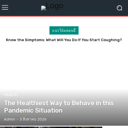
แนวโน้มตอนนี้
Know the Simptoms: What Will You Do If You Start Coughing?
HEALTH
The Healthiest Way to Behave in this
Pandemic Situation
Admin
-
3 สิงหาคม 2026