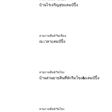
บ้านไร่เจริญสุขแคมป์ปิ้ง
ลานกางเต็นท์ ริมเขื่อน
ณ เวลาแคมป์ปิ้ง
ลานกางเต็นท์ ริมโขง
บ้านสวนยายสินที่พักริมโขง&แคมป์ปิ้ง
ลานกางเต็นท์ ริมโขง