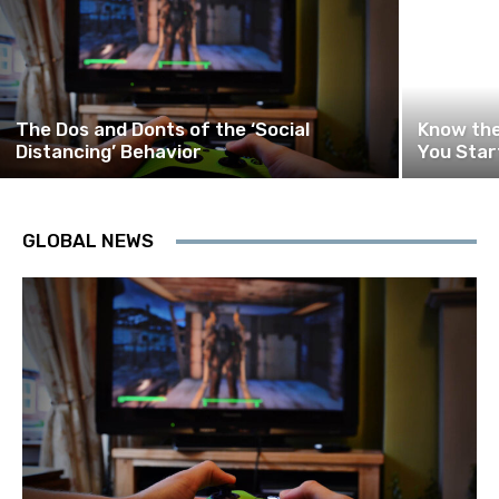
The Dos and Donts of the ‘Social
Know the
Distancing’ Behavior
You Star
GLOBAL NEWS