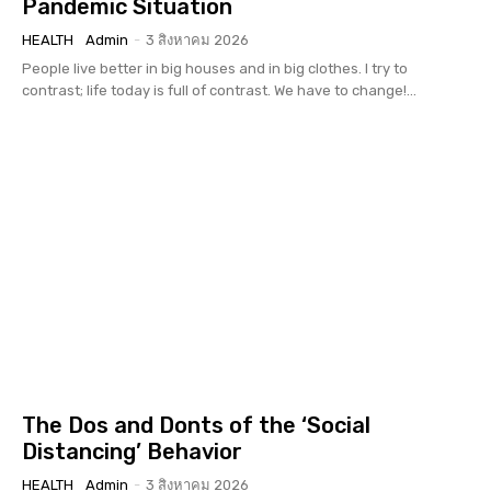
Pandemic Situation
HEALTH
Admin
-
3 สิงหาคม 2026
People live better in big houses and in big clothes. I try to
contrast; life today is full of contrast. We have to change!...
The Dos and Donts of the ‘Social
Distancing’ Behavior
HEALTH
Admin
-
3 สิงหาคม 2026