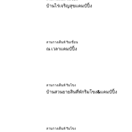
บ้านไร่เจริญสุขแคมป์ปิ้ง
ลานกางเต็นท์ ริมเขื่อน
ณ เวลาแคมป์ปิ้ง
ลานกางเต็นท์ ริมโขง
บ้านสวนยายสินที่พักริมโขง&แคมป์ปิ้ง
ลานกางเต็นท์ ริมโขง