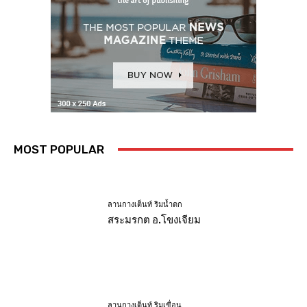
MOST POPULAR
ลานกางเต็นท์ ริมน้ำตก
สระมรกต อ.โขงเจียม
ลานกางเต็นท์ ริมเขื่อน