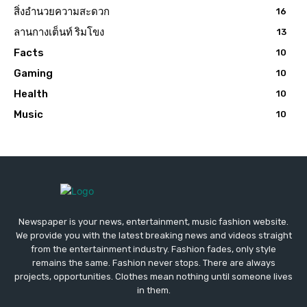
สิ่งอำนวยความสะดวก
16
ลานกางเต็นท์ ริมโขง
13
Facts
10
Gaming
10
Health
10
Music
10
Newspaper is your news, entertainment, music fashion website.
We provide you with the latest breaking news and videos straight
from the entertainment industry. Fashion fades, only style
remains the same. Fashion never stops. There are always
projects, opportunities. Clothes mean nothing until someone lives
in them.