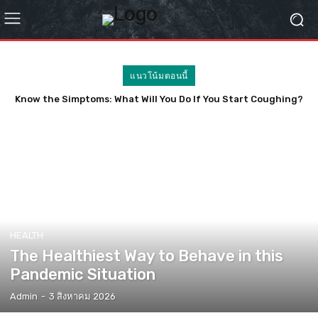
แนวโน้มตอนนี้
Know the Simptoms: What Will You Do If You Start Coughing?
HEALTH
The Healthiest Way to Behave in this
Pandemic Situation
Admin
-
3 สิงหาคม 2026