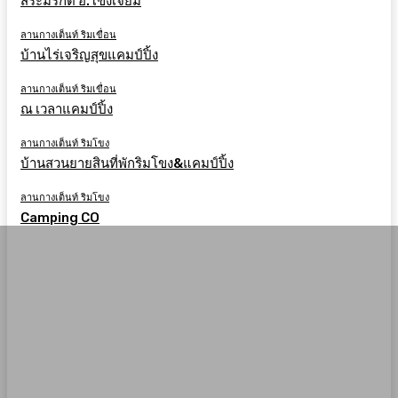
สระมรกต อ.โขงเจียม
ลานกางเต็นท์ ริมเขื่อน
บ้านไร่เจริญสุขแคมป์ปิ้ง
ลานกางเต็นท์ ริมเขื่อน
ณ เวลาแคมป์ปิ้ง
ลานกางเต็นท์ ริมโขง
บ้านสวนยายสินที่พักริมโขง&แคมป์ปิ้ง
ลานกางเต็นท์ ริมโขง
Camping CO