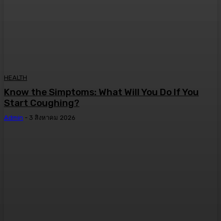
HEALTH
Know the Simptoms: What Will You Do If You
Start Coughing?
Admin
-
3 สิงหาคม 2026