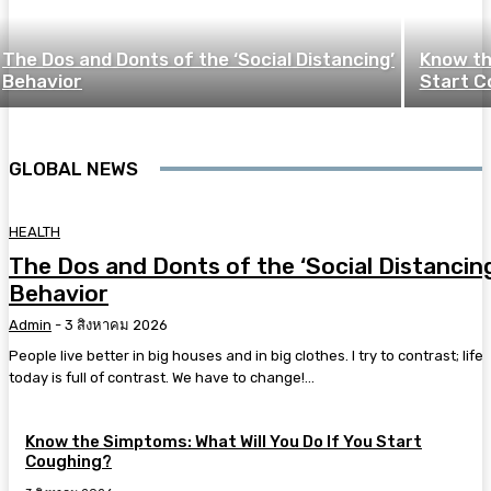
The Dos and Donts of the ‘Social Distancing’
Know th
Behavior
Start C
GLOBAL NEWS
HEALTH
The Dos and Donts of the ‘Social Distancin
Behavior
Admin
-
3 สิงหาคม 2026
People live better in big houses and in big clothes. I try to contrast; life
today is full of contrast. We have to change!...
Know the Simptoms: What Will You Do If You Start
Coughing?