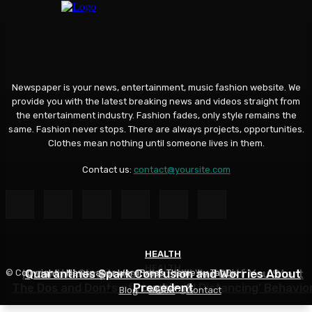
Newspaper is your news, entertainment, music fashion website. We
provide you with the latest breaking news and videos straight from
the entertainment industry. Fashion fades, only style remains the
same. Fashion never stops. There are always projects, opportunities.
Clothes mean nothing until someone lives in them.
Contact us:
contact@yoursite.com
HEALTH
HEALTH
HEALTH
Know the Simptoms: What Will You Do If You Start
Quarantines Spark Confusion and Worries About
© Copyright - Newspaper WordPress Theme by TagDiv
The Dos and Donts of the ‘Social Distancing’ Behavio
Precedent
Coughing?
Blog
About
Contact