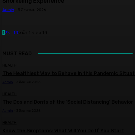
Snorkeling Experience
Admin
-
3 สิงหาคม 2026
1
2
3
...
19
หน้า 1 ของ 19
MUST READ
HEALTH
The Healthiest Way to Behave in this Pandemic Situat
Admin
-
3 สิงหาคม 2026
HEALTH
The Dos and Donts of the ‘Social Distancing’ Behavior
Admin
-
3 สิงหาคม 2026
HEALTH
Know the Simptoms: What Will You Do If You Start