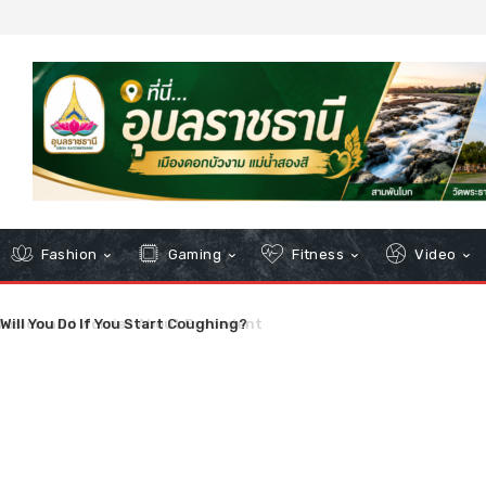
Fashion
Gaming
Fitness
Video
ion and Worries About Precedent