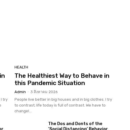
HEALTH
in
The Healthiest Way to Behave in
this Pandemic Situation
Admin
-
3 สิงหาคม 2026
I try
People live better in big houses and in big clothes. I try
o
to contrast; life today is full of contrast. We have to
change!...
The Dos and Donts of the
or
‘Social Distancing’ Behavior