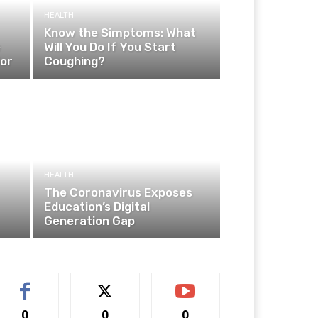
HEALTH
Know the Simptoms: What
e
Will You Do If You Start
ior
Coughing?
HEALTH
The Coronavirus Exposes
Education’s Digital
Generation Gap
0
0
0