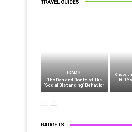
TRAVEL GUIDES
HEALTH
Know t
The Dos and Donts of the
Will Y
‘Social Distancing’ Behavior
GADGETS