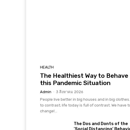
HEALTH
The Healthiest Way to Behave 
this Pandemic Situation
Admin
-
3 สิงหาคม 2026
People live better in big houses and in big clothes. 
to contrast; life today is full of contrast. We have t
change!...
The Dos and Donts of the
‘Social Distancing’ Behavi