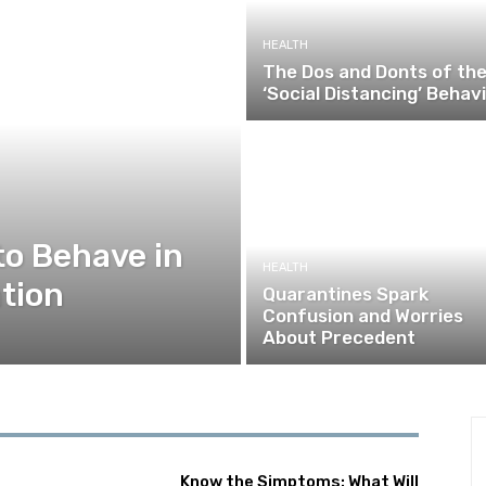
HEALTH
The Dos and Donts of th
‘Social Distancing’ Behav
to Behave in
HEALTH
tion
Quarantines Spark
Confusion and Worries
About Precedent
Know the Simptoms: What Will