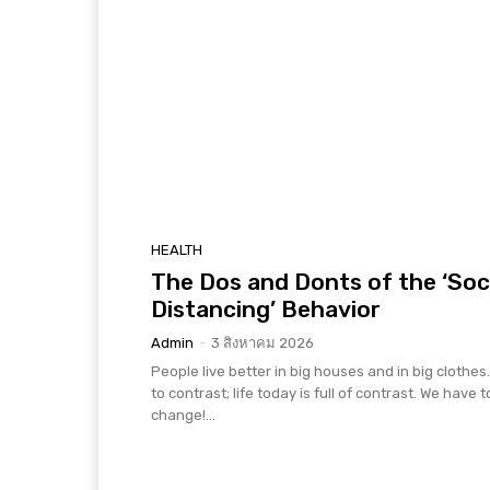
HEALTH
The Dos and Donts of the ‘Soc
Distancing’ Behavior
Admin
-
3 สิงหาคม 2026
People live better in big houses and in big clothes. 
to contrast; life today is full of contrast. We have t
change!...