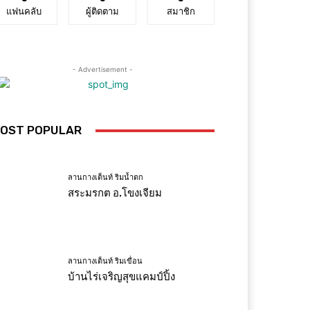
แฟนคลับ
ผู้ติดตาม
สมาชิก
- Advertisement -
OST POPULAR
ลานกางเต็นท์ ริมน้ำตก
สระมรกต อ.โขงเจียม
ลานกางเต็นท์ ริมเขื่อน
บ้านไร่เจริญสุขแคมป์ปิ้ง