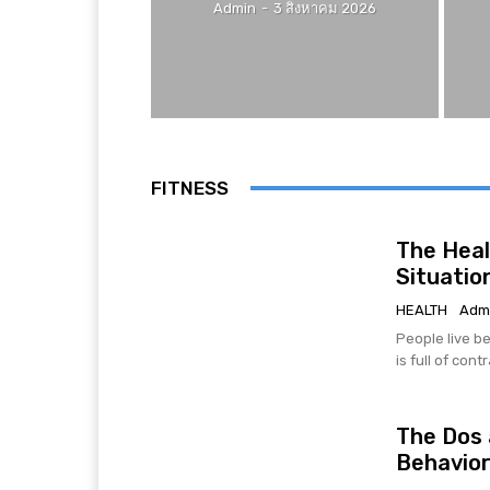
Admin
-
3 สิงหาคม 2026
FITNESS
The Heal
Situatio
HEALTH
Adm
People live be
is full of cont
The Dos 
Behavio