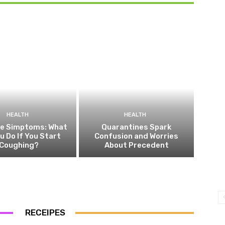
HEALTH
HEALTH
he Simptoms: What
Quarantines Spark
ou Do If You Start
Confusion and Worries
Coughing?
About Precedent
RECEIPES