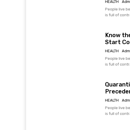
HEALTH
Adm
People live be
is full of cont
Know the
Start C
HEALTH
Adm
People live be
is full of cont
Quaranti
Precede
HEALTH
Adm
People live be
is full of cont