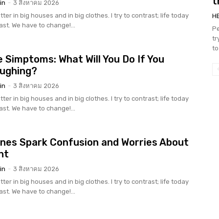
t
in
-
3 สิงหาคม 2026
tter in big houses and in big clothes. I try to contrast; life today
H
rast. We have to change!...
Pe
tr
to
 Simptoms: What Will You Do If You
oughing?
in
-
3 สิงหาคม 2026
tter in big houses and in big clothes. I try to contrast; life today
rast. We have to change!...
nes Spark Confusion and Worries About
nt
in
-
3 สิงหาคม 2026
tter in big houses and in big clothes. I try to contrast; life today
rast. We have to change!...