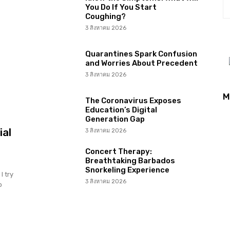
You Do If You Start
Coughing?
3 สิงหาคม 2026
Quarantines Spark Confusion
and Worries About Precedent
3 สิงหาคม 2026
M
The Coronavirus Exposes
Education’s Digital
Generation Gap
ial
3 สิงหาคม 2026
Concert Therapy:
Breathtaking Barbados
Snorkeling Experience
I try
3 สิงหาคม 2026
o