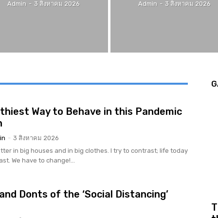
Admin
-
3 สิงหาคม 2026
Admin
-
3 สิงหาคม 2026
G
thiest Way to Behave in this Pandemic
n
in
-
3 สิงหาคม 2026
tter in big houses and in big clothes. I try to contrast; life today
rast. We have to change!...
and Donts of the ‘Social Distancing’
r
T