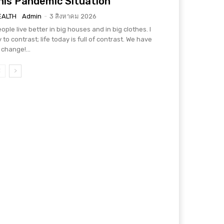
his Pandemic Situation
EALTH
Admin
-
3 สิงหาคม 2026
ople live better in big houses and in big clothes. I
y to contrast; life today is full of contrast. We have
 change!...