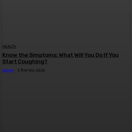
HEALTH
Know the Simptoms: What Will You Do If You
Start Coughing?
Admin
-
3 สิงหาคม 2026