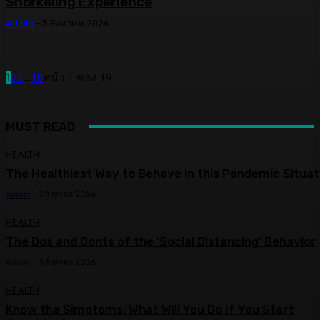
Snorkeling Experience
Admin
-
3 สิงหาคม 2026
1
2
3
...
19
หน้า 1 ของ 19
MUST READ
HEALTH
The Healthiest Way to Behave in this Pandemic Situat
Admin
-
3 สิงหาคม 2026
HEALTH
The Dos and Donts of the ‘Social Distancing’ Behavior
Admin
-
3 สิงหาคม 2026
HEALTH
Know the Simptoms: What Will You Do If You Start