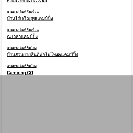
สระมรกต อ.โขงเจียม
ลานกางเต็นท์ ริมเขื่อน
บ้านไร่เจริญสุขแคมป์ปิ้ง
ลานกางเต็นท์ ริมเขื่อน
ณ เวลาแคมป์ปิ้ง
ลานกางเต็นท์ ริมโขง
บ้านสวนยายสินที่พักริมโขง&แคมป์ปิ้ง
ลานกางเต็นท์ ริมโขง
Camping CO