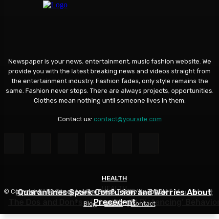
Newspaper is your news, entertainment, music fashion website. We
provide you with the latest breaking news and videos straight from
the entertainment industry. Fashion fades, only style remains the
same. Fashion never stops. There are always projects, opportunities.
Clothes mean nothing until someone lives in them.
Contact us:
contact@yoursite.com
HEALTH
HEALTH
HEALTH
Know the Simptoms: What Will You Do If You Start
Quarantines Spark Confusion and Worries About
© Copyright - Newspaper WordPress Theme by TagDiv
The Dos and Donts of the ‘Social Distancing’ Behavio
Precedent
Coughing?
Blog
About
Contact