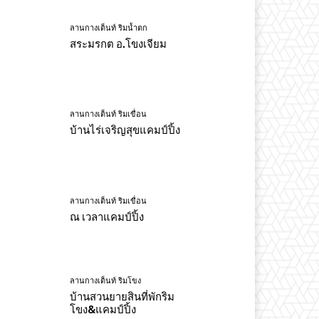
ลานกางเต็นท์ ริมน้ำตก
สระมรกต อ.โขงเจียม
ลานกางเต็นท์ ริมเขื่อน
บ้านไร่เจริญสุขแคมป์ปิ้ง
ลานกางเต็นท์ ริมเขื่อน
ณ เวลาแคมป์ปิ้ง
ลานกางเต็นท์ ริมโขง
บ้านสวนยายสินที่พักริม
โขง&แคมป์ปิ้ง