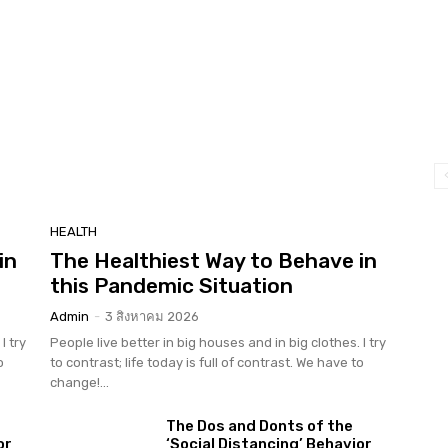
HEALTH
in
The Healthiest Way to Behave in
this Pandemic Situation
Admin
-
3 สิงหาคม 2026
I try
People live better in big houses and in big clothes. I try
o
to contrast; life today is full of contrast. We have to
change!...
The Dos and Donts of the
or
‘Social Distancing’ Behavior