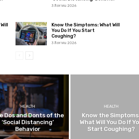
3 สิงหาคม 2026
Will
Know the Simptoms: What Will
You Do If You Start
Coughing?
3 สิงหาคม 2026
HEALTH
HEALTH
e Dos and Donts of the
Know the Simptoms
‘Social Distancing’
What Will You Do If Y
Behavior
Start Coughing?