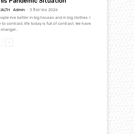
his Pandemic Situation
EALTH
Admin
-
3 สิงหาคม 2026
ople live better in big houses and in big clothes. I
y to contrast; life today is full of contrast. We have
 change!...