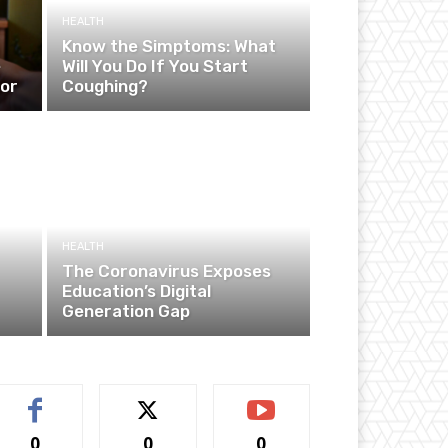
HEALTH
Know the Simptoms: What
e
Will You Do If You Start
ior
Coughing?
HEALTH
The Coronavirus Exposes
Education’s Digital
Generation Gap
0
0
0