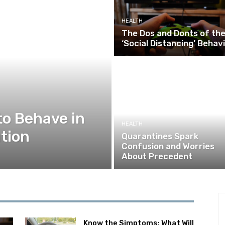
HEALTH
The Dos and Donts of th
‘Social Distancing’ Behav
to Behave in
HEALTH
tion
Quarantines Spark
Confusion and Worries
About Precedent
Know the Simptoms: What Will