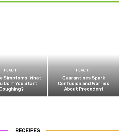
HEALTH
HEALTH
he Simptoms: What
Quarantines Spark
ou Do If You Start
Confusion and Worries
Coughing?
About Precedent
RECEIPES