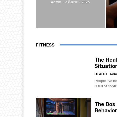
Admin
-
3 สิงหาคม 2026
FITNESS
The Heal
Situatio
HEALTH
Adm
People live be
is full of cont
The Dos 
Behavio