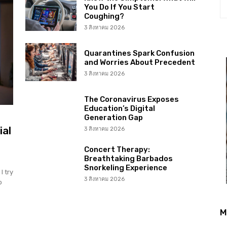
You Do If You Start
Coughing?
3 สิงหาคม 2026
Quarantines Spark Confusion
and Worries About Precedent
3 สิงหาคม 2026
The Coronavirus Exposes
Education’s Digital
Generation Gap
ial
3 สิงหาคม 2026
Concert Therapy:
Breathtaking Barbados
Snorkeling Experience
I try
3 สิงหาคม 2026
o
M