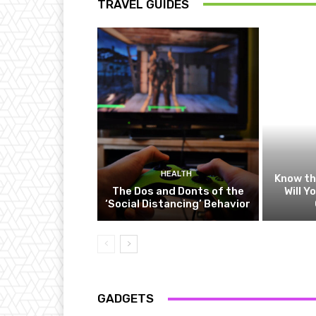
TRAVEL GUIDES
HEALTH
Know t
The Dos and Donts of the
Will Y
‘Social Distancing’ Behavior
GADGETS