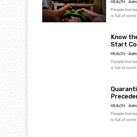
HEALTH
Adm
People live be
is full of cont
Know the
Start C
HEALTH
Adm
People live be
is full of cont
Quaranti
Precede
HEALTH
Adm
People live be
is full of cont