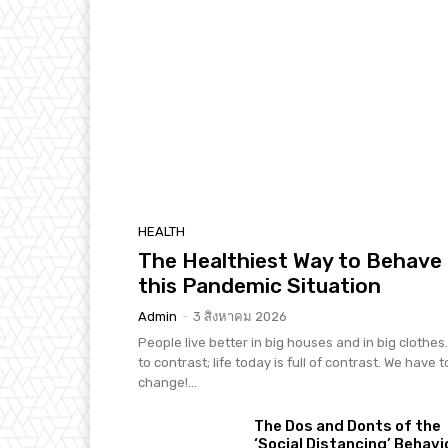
HEALTH
The Healthiest Way to Behave 
this Pandemic Situation
Admin
-
3 สิงหาคม 2026
People live better in big houses and in big clothes. 
to contrast; life today is full of contrast. We have t
change!...
The Dos and Donts of the
‘Social Distancing’ Behavi