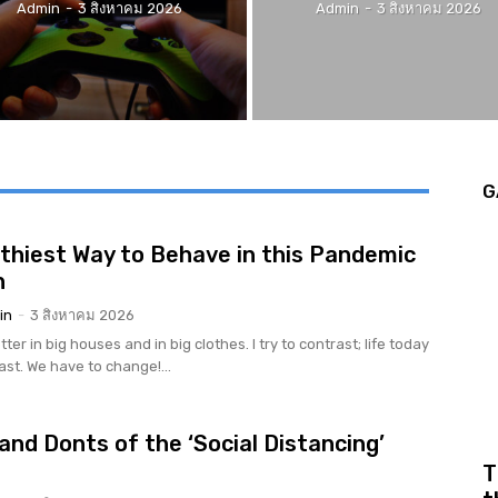
Admin
-
3 สิงหาคม 2026
Admin
-
3 สิงหาคม 2026
G
thiest Way to Behave in this Pandemic
n
in
-
3 สิงหาคม 2026
tter in big houses and in big clothes. I try to contrast; life today
rast. We have to change!...
and Donts of the ‘Social Distancing’
r
T