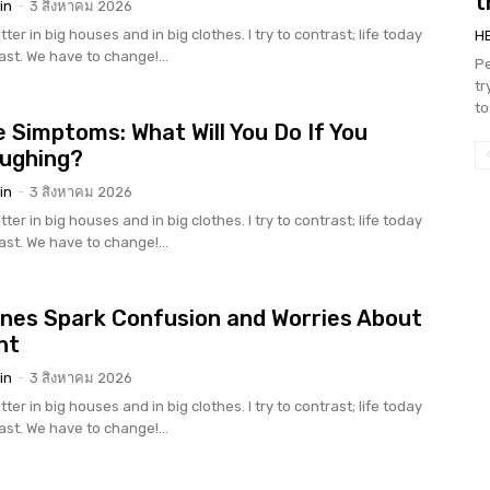
t
in
-
3 สิงหาคม 2026
tter in big houses and in big clothes. I try to contrast; life today
H
rast. We have to change!...
Pe
tr
to
 Simptoms: What Will You Do If You
oughing?
in
-
3 สิงหาคม 2026
tter in big houses and in big clothes. I try to contrast; life today
rast. We have to change!...
nes Spark Confusion and Worries About
nt
in
-
3 สิงหาคม 2026
tter in big houses and in big clothes. I try to contrast; life today
rast. We have to change!...