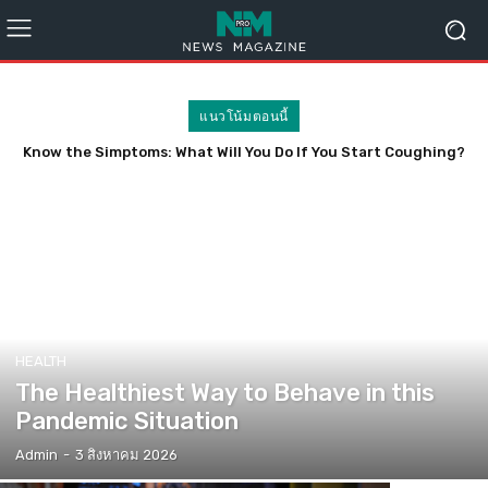
แนวโน้มตอนนี้
Know the Simptoms: What Will You Do If You Start Coughing?
HEALTH
The Healthiest Way to Behave in this
Pandemic Situation
Admin
-
3 สิงหาคม 2026