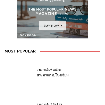
MOST POPULAR
ลานกางเต็นท์ ริมน้ำตก
สระมรกต อ.โขงเจียม
ลานกางเต็นท์ ริมเขื่อน