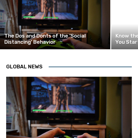
The Dos and Donts of the ‘Social
Know the
Distancing’ Behavior
You Star
GLOBAL NEWS