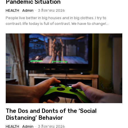
Pandemic Situation
HEALTH
Admin
-
3 สิงหาคม 2026
People live better in big houses and in big clothes. I try to
contrast; life today is full of contrast. We have to change!...
The Dos and Donts of the ‘Social
Distancing’ Behavior
HEALTH
Admin
-
3 สิงหาคม 2026