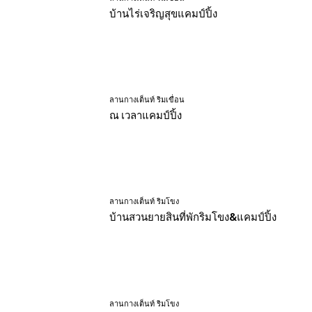
บ้านไร่เจริญสุขแคมป์ปิ้ง
ลานกางเต็นท์ ริมเขื่อน
ณ เวลาแคมป์ปิ้ง
ลานกางเต็นท์ ริมโขง
บ้านสวนยายสินที่พักริมโขง&แคมป์ปิ้ง
ลานกางเต็นท์ ริมโขง