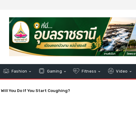
Fashion
Gaming
Fitness
Video
ion and Worries About Precedent