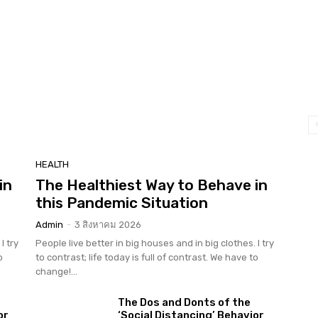
HEALTH
in
The Healthiest Way to Behave in
this Pandemic Situation
Admin
-
3 สิงหาคม 2026
I try
People live better in big houses and in big clothes. I try
o
to contrast; life today is full of contrast. We have to
change!...
The Dos and Donts of the
or
‘Social Distancing’ Behavior