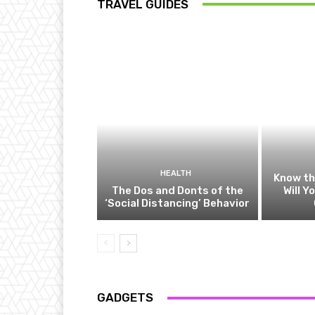
TRAVEL GUIDES
HEALTH
Know t
The Dos and Donts of the
Will Y
‘Social Distancing’ Behavior
GADGETS