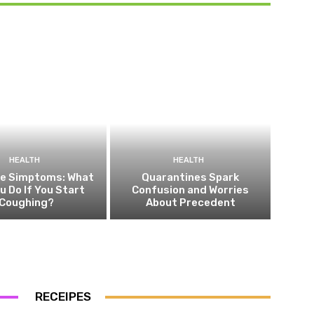
HEALTH
HEALTH
he Simptoms: What
Quarantines Spark
ou Do If You Start
Confusion and Worries
Coughing?
About Precedent
RECEIPES