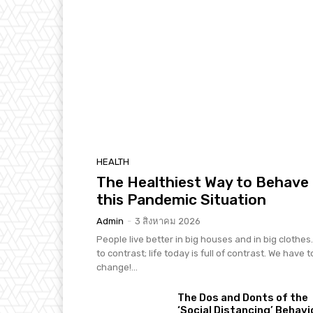
HEALTH
The Healthiest Way to Behave 
this Pandemic Situation
Admin
-
3 สิงหาคม 2026
People live better in big houses and in big clothes. 
to contrast; life today is full of contrast. We have t
change!...
The Dos and Donts of the
‘Social Distancing’ Behavi