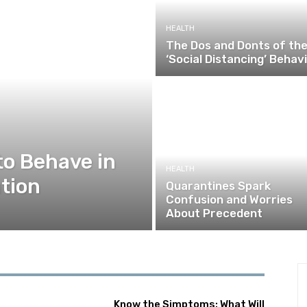
HEALTH
The Dos and Donts of th
‘Social Distancing’ Behav
to Behave in
HEALTH
tion
Quarantines Spark
Confusion and Worries
About Precedent
Know the Simptoms: What Will