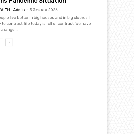
his Pandemic Situation
EALTH
Admin
-
3 สิงหาคม 2026
ople live better in big houses and in big clothes. I
y to contrast; life today is full of contrast. We have
 change!...