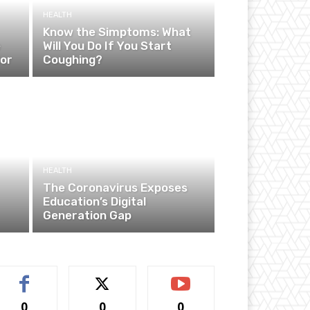
HEALTH
Know the Simptoms: What
e
Will You Do If You Start
ior
Coughing?
HEALTH
The Coronavirus Exposes
Education’s Digital
Generation Gap
0
0
0