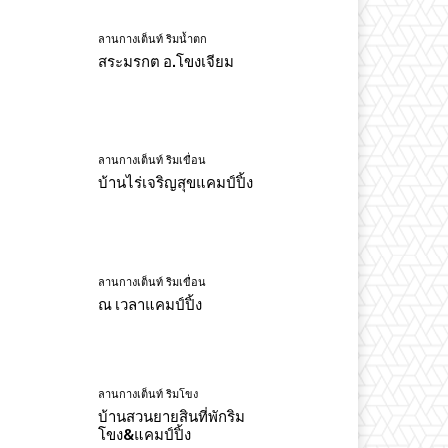
ลานกางเต็นท์ ริมน้ำตก
สระมรกต อ.โขงเจียม
ลานกางเต็นท์ ริมเขื่อน
บ้านไร่เจริญสุขแคมป์ปิ้ง
ลานกางเต็นท์ ริมเขื่อน
ณ เวลาแคมป์ปิ้ง
ลานกางเต็นท์ ริมโขง
บ้านสวนยายสินที่พักริม
โขง&แคมป์ปิ้ง