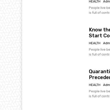
HEALTH
Adm
People live be
is full of cont
Know the
Start C
HEALTH
Adm
People live be
is full of cont
Quaranti
Precede
HEALTH
Adm
People live be
is full of cont