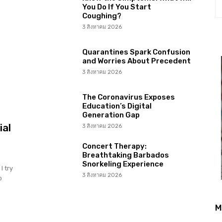
You Do If You Start
Coughing?
3 สิงหาคม 2026
Quarantines Spark Confusion
and Worries About Precedent
3 สิงหาคม 2026
The Coronavirus Exposes
Education’s Digital
Generation Gap
ial
3 สิงหาคม 2026
Concert Therapy:
Breathtaking Barbados
Snorkeling Experience
I try
3 สิงหาคม 2026
o
M