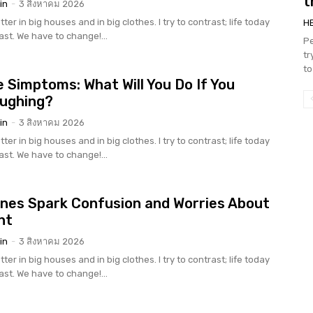
t
in
-
3 สิงหาคม 2026
tter in big houses and in big clothes. I try to contrast; life today
H
rast. We have to change!...
Pe
tr
to
 Simptoms: What Will You Do If You
oughing?
in
-
3 สิงหาคม 2026
tter in big houses and in big clothes. I try to contrast; life today
rast. We have to change!...
nes Spark Confusion and Worries About
nt
in
-
3 สิงหาคม 2026
tter in big houses and in big clothes. I try to contrast; life today
rast. We have to change!...