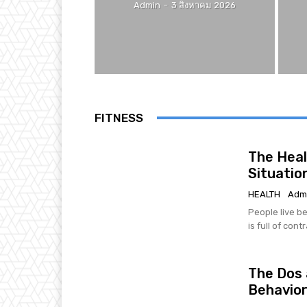
Admin
-
3 สิงหาคม 2026
FITNESS
The Heal
Situatio
HEALTH
Adm
People live be
is full of cont
The Dos 
Behavio