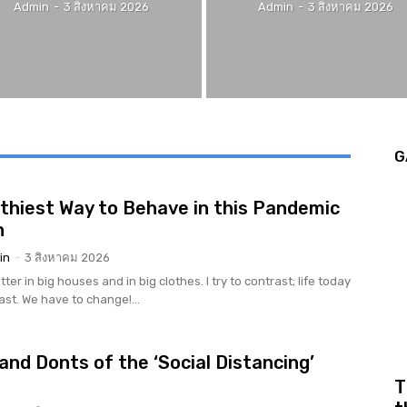
Admin
-
3 สิงหาคม 2026
Admin
-
3 สิงหาคม 2026
G
thiest Way to Behave in this Pandemic
n
in
-
3 สิงหาคม 2026
tter in big houses and in big clothes. I try to contrast; life today
rast. We have to change!...
and Donts of the ‘Social Distancing’
r
T