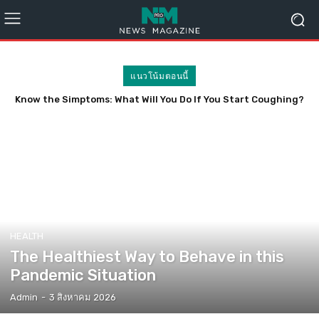
แนวโน้มตอนนี้
Know the Simptoms: What Will You Do If You Start Coughing?
HEALTH
The Healthiest Way to Behave in this
Pandemic Situation
Admin
-
3 สิงหาคม 2026