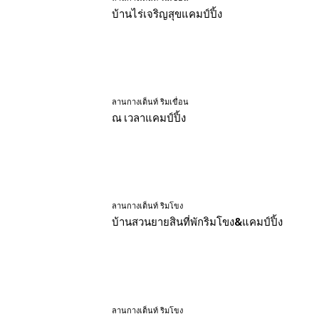
บ้านไร่เจริญสุขแคมป์ปิ้ง
ลานกางเต็นท์ ริมเขื่อน
ณ เวลาแคมป์ปิ้ง
ลานกางเต็นท์ ริมโขง
บ้านสวนยายสินที่พักริมโขง&แคมป์ปิ้ง
ลานกางเต็นท์ ริมโขง