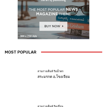
MOST POPULAR
ลานกางเต็นท์ ริมน้ำตก
สระมรกต อ.โขงเจียม
ลานกางเต็นท์ ริมเขื่อน