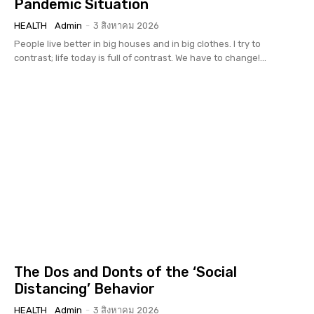
Pandemic Situation
HEALTH
Admin
-
3 สิงหาคม 2026
People live better in big houses and in big clothes. I try to
contrast; life today is full of contrast. We have to change!...
The Dos and Donts of the ‘Social
Distancing’ Behavior
HEALTH
Admin
-
3 สิงหาคม 2026