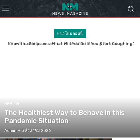
แนวโน้มตอนนี้
Know the Simptoms: What Will You Do If You Start Coughing?
HEALTH
The Healthiest Way to Behave in this
Pandemic Situation
Admin
-
3 สิงหาคม 2026