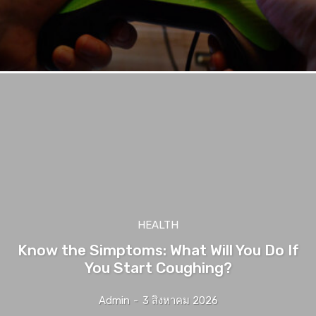
HEALTH
Know the Simptoms: What Will You Do If
You Start Coughing?
Admin
-
3 สิงหาคม 2026