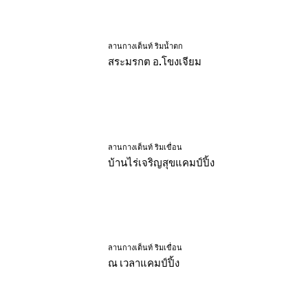
ลานกางเต็นท์ ริมน้ำตก
สระมรกต อ.โขงเจียม
ลานกางเต็นท์ ริมเขื่อน
บ้านไร่เจริญสุขแคมป์ปิ้ง
ลานกางเต็นท์ ริมเขื่อน
ณ เวลาแคมป์ปิ้ง