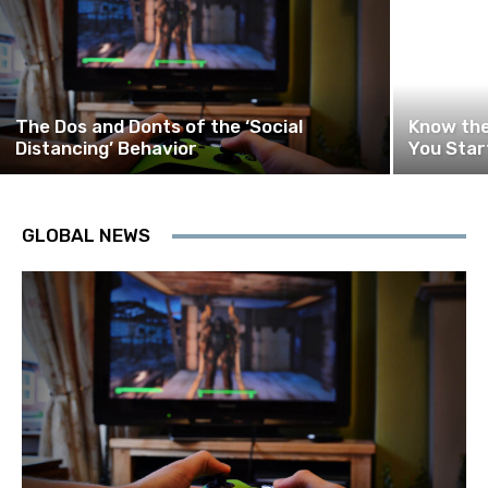
The Dos and Donts of the ‘Social
Know the
Distancing’ Behavior
You Star
GLOBAL NEWS