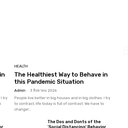
HEALTH
in
The Healthiest Way to Behave in
this Pandemic Situation
Admin
-
3 สิงหาคม 2026
I try
People live better in big houses and in big clothes. I try
o
to contrast; life today is full of contrast. We have to
change!...
The Dos and Donts of the
or
‘Social Distancing’ Behavior