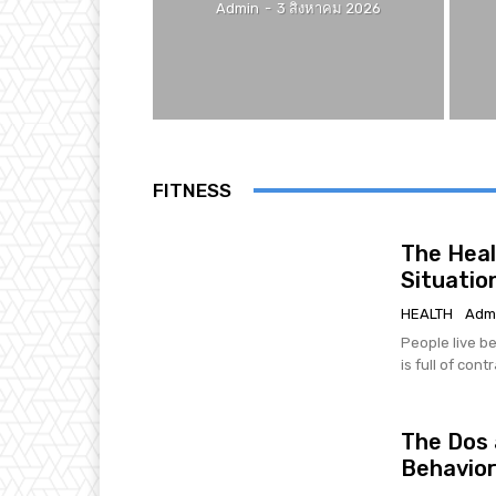
Admin
-
3 สิงหาคม 2026
FITNESS
The Heal
Situatio
HEALTH
Adm
People live be
is full of cont
The Dos 
Behavio