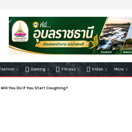
Fashion
Gaming
Fitness
Video
More
ion and Worries About Precedent