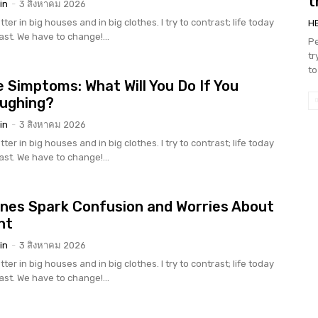
t
in
-
3 สิงหาคม 2026
tter in big houses and in big clothes. I try to contrast; life today
H
rast. We have to change!...
Pe
tr
to
 Simptoms: What Will You Do If You
oughing?
in
-
3 สิงหาคม 2026
tter in big houses and in big clothes. I try to contrast; life today
rast. We have to change!...
nes Spark Confusion and Worries About
nt
in
-
3 สิงหาคม 2026
tter in big houses and in big clothes. I try to contrast; life today
rast. We have to change!...