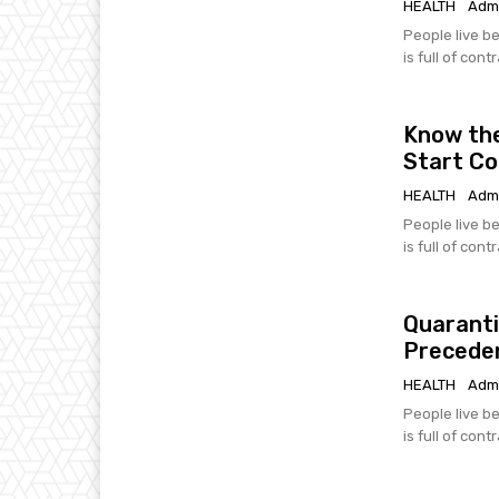
HEALTH
Adm
People live be
is full of cont
Know the
Start C
HEALTH
Adm
People live be
is full of cont
Quaranti
Precede
HEALTH
Adm
People live be
is full of cont