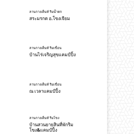
ลานกางเต็นท์ ริมน้ำตก
สระมรกต อ.โขงเจียม
ลานกางเต็นท์ ริมเขื่อน
บ้านไร่เจริญสุขแคมป์ปิ้ง
ลานกางเต็นท์ ริมเขื่อน
ณ เวลาแคมป์ปิ้ง
ลานกางเต็นท์ ริมโขง
บ้านสวนยายสินที่พักริม
โขง&แคมป์ปิ้ง