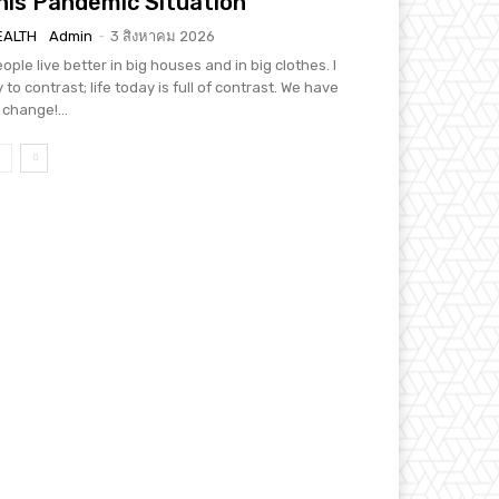
his Pandemic Situation
EALTH
Admin
-
3 สิงหาคม 2026
ople live better in big houses and in big clothes. I
y to contrast; life today is full of contrast. We have
 change!...