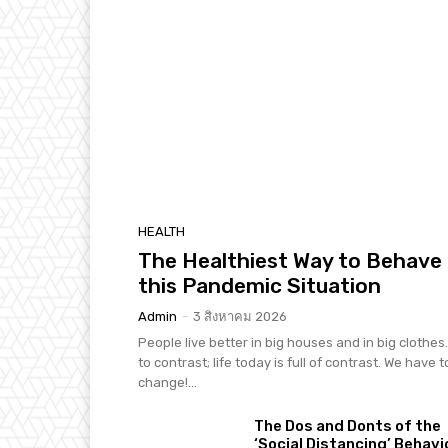
HEALTH
The Healthiest Way to Behave 
this Pandemic Situation
Admin
-
3 สิงหาคม 2026
People live better in big houses and in big clothes. 
to contrast; life today is full of contrast. We have t
change!...
The Dos and Donts of the
‘Social Distancing’ Behavi