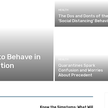
HEALTH
The Dos and Donts of th
‘Social Distancing’ Behav
to Behave in
HEALTH
tion
Quarantines Spark
Confusion and Worries
About Precedent
Know the Simptoms: What Will