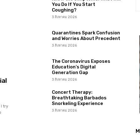
You Do If You Start
Coughing?
3 สิงหาคม 2026
Quarantines Spark Confusion
and Worries About Precedent
3 สิงหาคม 2026
The Coronavirus Exposes
Education’s Digital
Generation Gap
ial
3 สิงหาคม 2026
Concert Therapy:
Breathtaking Barbados
Snorkeling Experience
I try
3 สิงหาคม 2026
o
M