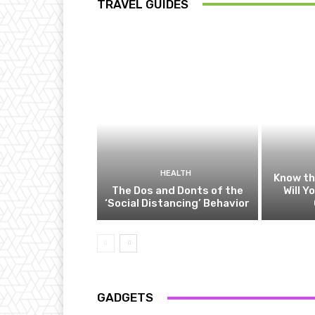
TRAVEL GUIDES
HEALTH
Know t
The Dos and Donts of the
Will Y
‘Social Distancing’ Behavior
GADGETS