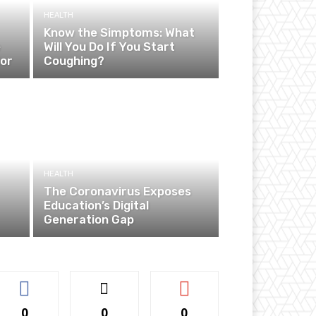
HEALTH
Know the Simptoms: What
e
Will You Do If You Start
ior
Coughing?
HEALTH
The Coronavirus Exposes
Education’s Digital
Generation Gap
0
0
0