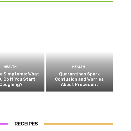
HEALTH
HEALTH
he Simptoms: What
Quarantines Spark
ou Do If You Start
Confusion and Worries
Coughing?
About Precedent
RECEIPES