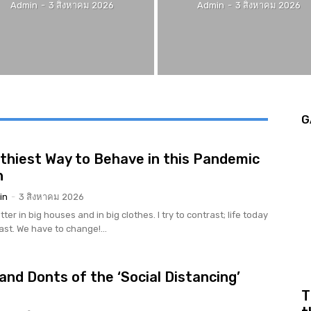
Admin
-
3 สิงหาคม 2026
Admin
-
3 สิงหาคม 2026
G
thiest Way to Behave in this Pandemic
n
in
-
3 สิงหาคม 2026
tter in big houses and in big clothes. I try to contrast; life today
rast. We have to change!...
and Donts of the ‘Social Distancing’
r
T