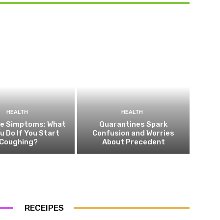
HEALTH
HEALTH
he Simptoms: What
Quarantines Spark
ou Do If You Start
Confusion and Worries
Coughing?
About Precedent
RECEIPES