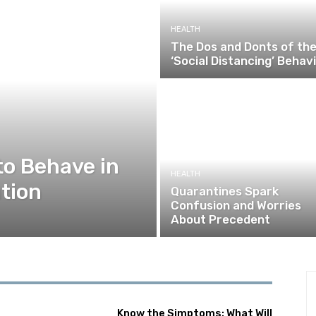
HEALTH
The Dos and Donts of th
‘Social Distancing’ Behav
to Behave in
HEALTH
tion
Quarantines Spark
Confusion and Worries
About Precedent
Know the Simptoms: What Will