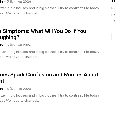
t
in
-
3 สิงหาคม 2026
tter in big houses and in big clothes. I try to contrast; life today
H
rast. We have to change!...
Pe
tr
to
 Simptoms: What Will You Do If You
oughing?
in
-
3 สิงหาคม 2026
tter in big houses and in big clothes. I try to contrast; life today
rast. We have to change!...
nes Spark Confusion and Worries About
nt
in
-
3 สิงหาคม 2026
tter in big houses and in big clothes. I try to contrast; life today
rast. We have to change!...