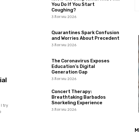
You Do If You Start
Coughing?
3 สิงหาคม 2026
Quarantines Spark Confusion
and Worries About Precedent
3 สิงหาคม 2026
The Coronavirus Exposes
Education’s Digital
Generation Gap
ial
3 สิงหาคม 2026
Concert Therapy:
Breathtaking Barbados
Snorkeling Experience
I try
3 สิงหาคม 2026
o
M