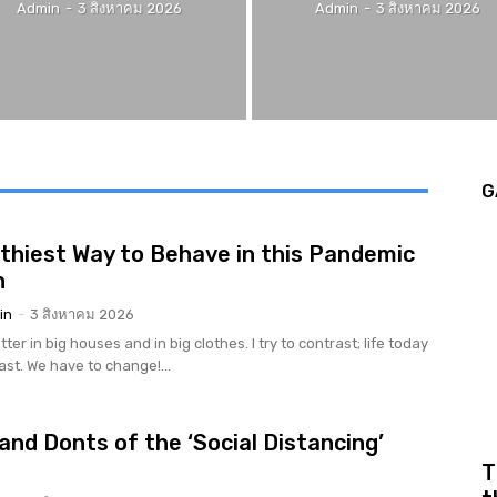
Admin
-
3 สิงหาคม 2026
Admin
-
3 สิงหาคม 2026
G
thiest Way to Behave in this Pandemic
n
in
-
3 สิงหาคม 2026
tter in big houses and in big clothes. I try to contrast; life today
rast. We have to change!...
and Donts of the ‘Social Distancing’
r
T