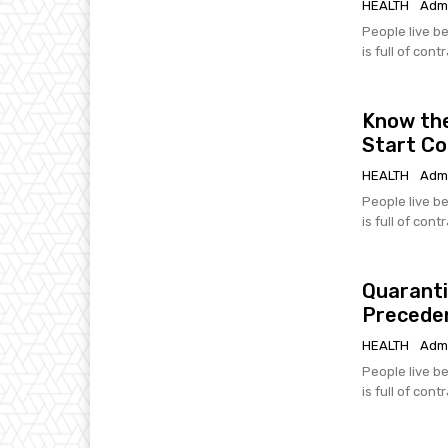
HEALTH
Adm
People live be
is full of cont
Know the
Start C
HEALTH
Adm
People live be
is full of cont
Quaranti
Precede
HEALTH
Adm
People live be
is full of cont