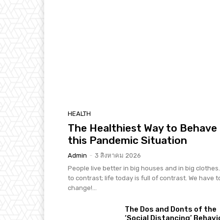
HEALTH
The Healthiest Way to Behave 
this Pandemic Situation
Admin
-
3 สิงหาคม 2026
People live better in big houses and in big clothes. 
to contrast; life today is full of contrast. We have t
change!...
The Dos and Donts of the
‘Social Distancing’ Behavi