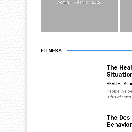
Admin
-
3 สิงหาคม 2026
FITNESS
The Heal
Situatio
HEALTH
Adm
People live be
is full of cont
The Dos 
Behavio