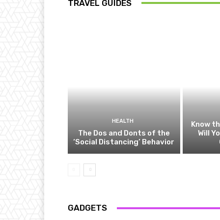
TRAVEL GUIDES
HEALTH
Know t
The Dos and Donts of the
Will Y
‘Social Distancing’ Behavior
GADGETS