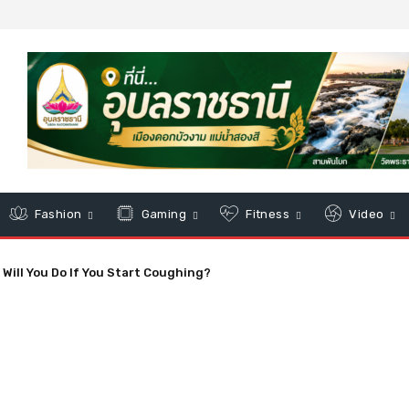
Fashion
Gaming
Fitness
Video
ion and Worries About Precedent