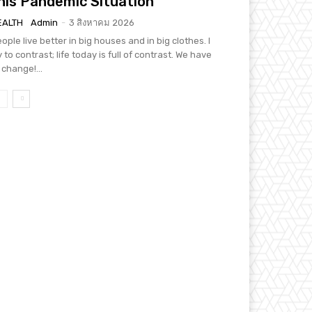
his Pandemic Situation
EALTH
Admin
-
3 สิงหาคม 2026
ople live better in big houses and in big clothes. I
y to contrast; life today is full of contrast. We have
 change!...