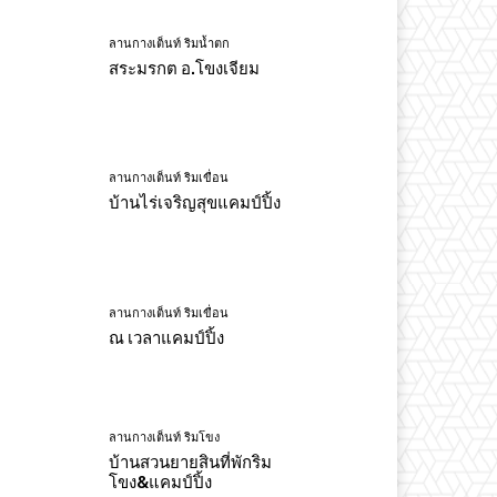
ลานกางเต็นท์ ริมน้ำตก
สระมรกต อ.โขงเจียม
ลานกางเต็นท์ ริมเขื่อน
บ้านไร่เจริญสุขแคมป์ปิ้ง
ลานกางเต็นท์ ริมเขื่อน
ณ เวลาแคมป์ปิ้ง
ลานกางเต็นท์ ริมโขง
บ้านสวนยายสินที่พักริม
โขง&แคมป์ปิ้ง