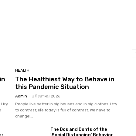
HEALTH
in
The Healthiest Way to Behave in
this Pandemic Situation
Admin
-
3 สิงหาคม 2026
I try
People live better in big houses and in big clothes. I try
o
to contrast; life today is full of contrast. We have to
change!...
The Dos and Donts of the
or
‘Social Distancing’ Behavior