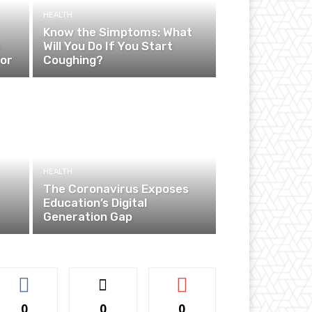
HEALTH
Know the Simptoms: What
e
Will You Do If You Start
ior
Coughing?
HEALTH
The Coronavirus Exposes
Education’s Digital
Generation Gap
0
0
0