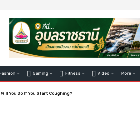
Fashion
Gaming
Fitness
Video
More
l You Do If You Start Coughing?
sion and Worries About Precedent