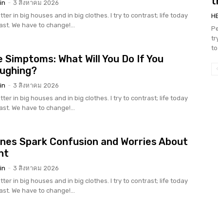
t
in
-
3 สิงหาคม 2026
tter in big houses and in big clothes. I try to contrast; life today
H
rast. We have to change!...
Pe
tr
to
 Simptoms: What Will You Do If You
oughing?
in
-
3 สิงหาคม 2026
tter in big houses and in big clothes. I try to contrast; life today
rast. We have to change!...
nes Spark Confusion and Worries About
nt
in
-
3 สิงหาคม 2026
tter in big houses and in big clothes. I try to contrast; life today
rast. We have to change!...