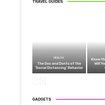
TRAVEL GUIDES
HEALTH
Know t
The Dos and Donts of the
Will Y
‘Social Distancing’ Behavior
GADGETS