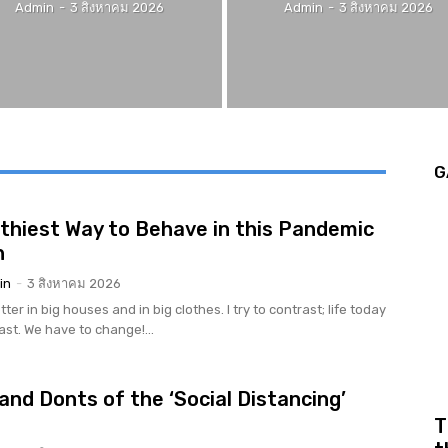
Admin
-
3 สิงหาคม 2026
Admin
-
3 สิงหาคม 2026
G
thiest Way to Behave in this Pandemic
n
in
-
3 สิงหาคม 2026
tter in big houses and in big clothes. I try to contrast; life today
rast. We have to change!...
and Donts of the ‘Social Distancing’
r
T