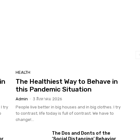
HEALTH
in
The Healthiest Way to Behave in
this Pandemic Situation
Admin
-
3 สิงหาคม 2026
I try
People live better in big houses and in big clothes. I try
o
to contrast; life today is full of contrast. We have to
change!...
The Dos and Donts of the
or
‘Social Distancing’ Behavior