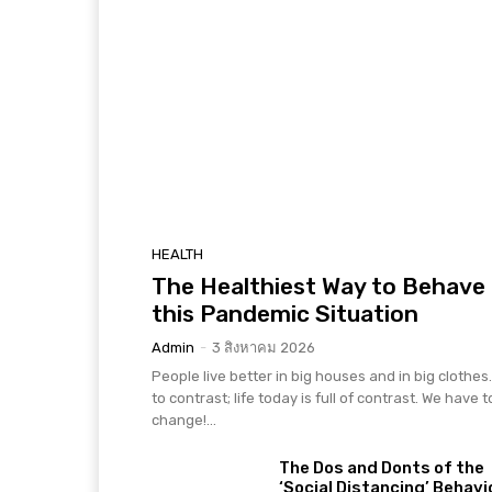
HEALTH
The Healthiest Way to Behave 
this Pandemic Situation
Admin
-
3 สิงหาคม 2026
People live better in big houses and in big clothes. 
to contrast; life today is full of contrast. We have t
change!...
The Dos and Donts of the
‘Social Distancing’ Behavi