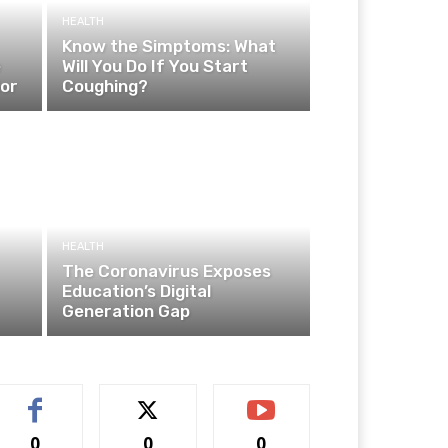
HEALTH
Know the Simptoms: What
e
Will You Do If You Start
ior
Coughing?
HEALTH
The Coronavirus Exposes
Education’s Digital
Generation Gap
0
0
0