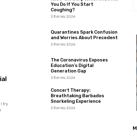
You Do If You Start
Coughing?
3 สิงหาคม 2026
Quarantines Spark Confusion
and Worries About Precedent
3 สิงหาคม 2026
The Coronavirus Exposes
Education’s Digital
Generation Gap
ial
3 สิงหาคม 2026
Concert Therapy:
Breathtaking Barbados
Snorkeling Experience
I try
3 สิงหาคม 2026
o
M