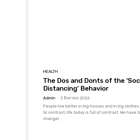
HEALTH
The Dos and Donts of the ‘Soc
Distancing’ Behavior
Admin
-
3 สิงหาคม 2026
People live better in big houses and in big clothes. 
to contrast; life today is full of contrast. We have t
change!...