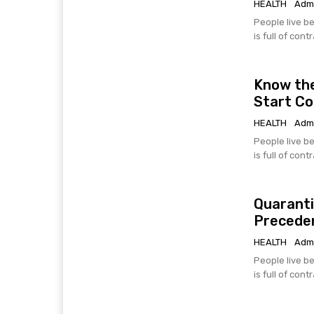
HEALTH
Adm
People live be
is full of cont
Know the
Start C
HEALTH
Adm
People live be
is full of cont
Quaranti
Precede
HEALTH
Adm
People live be
is full of cont