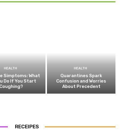
HEALTH
HEALTH
he Simptoms: What
Quarantines Spark
ou Do If You Start
Confusion and Worries
Coughing?
About Precedent
RECEIPES