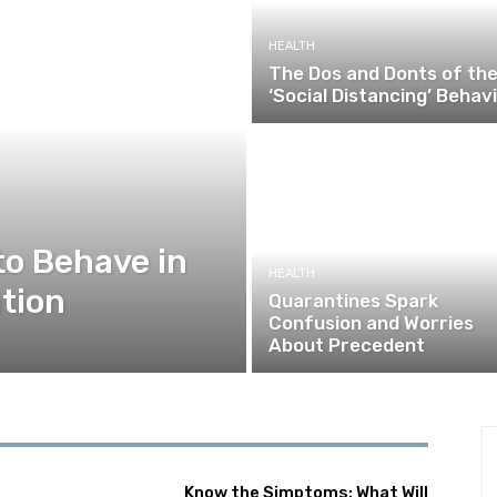
HEALTH
The Dos and Donts of th
‘Social Distancing’ Behav
to Behave in
HEALTH
tion
Quarantines Spark
Confusion and Worries
About Precedent
Know the Simptoms: What Will