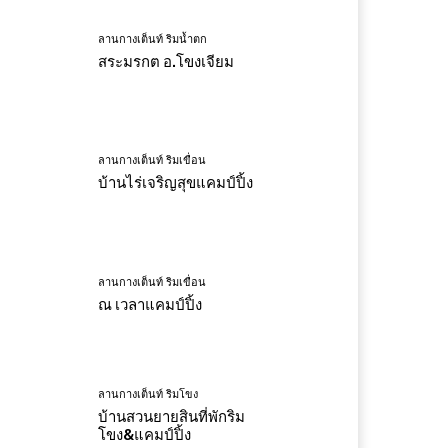
ลานกางเต็นท์ ริมน้ำตก
สระมรกต อ.โขงเจียม
ลานกางเต็นท์ ริมเขื่อน
บ้านไร่เจริญสุขแคมป์ปิ้ง
ลานกางเต็นท์ ริมเขื่อน
ณ เวลาแคมป์ปิ้ง
ลานกางเต็นท์ ริมโขง
บ้านสวนยายสินที่พักริม
โขง&แคมป์ปิ้ง