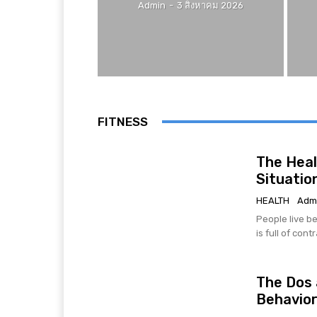
Admin
-
3 สิงหาคม 2026
FITNESS
The Heal
Situatio
HEALTH
Adm
People live be
is full of cont
The Dos 
Behavio