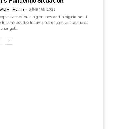
his Pandemic Situation
EALTH
Admin
-
3 สิงหาคม 2026
ople live better in big houses and in big clothes. I
y to contrast; life today is full of contrast. We have
 change!...