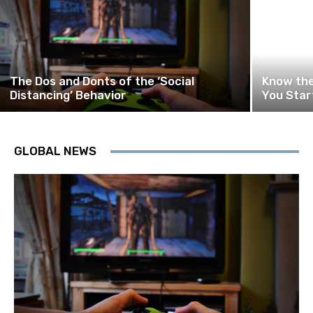
The Dos and Donts of the ‘Social
Know the
Distancing’ Behavior
You Star
GLOBAL NEWS