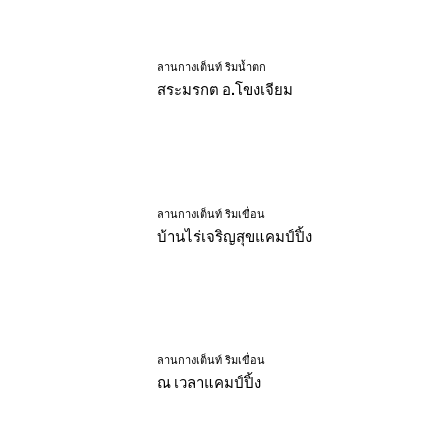
ลานกางเต็นท์ ริมน้ำตก
สระมรกต อ.โขงเจียม
ลานกางเต็นท์ ริมเขื่อน
บ้านไร่เจริญสุขแคมป์ปิ้ง
ลานกางเต็นท์ ริมเขื่อน
ณ เวลาแคมป์ปิ้ง