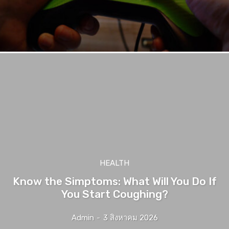
HEALTH
Know the Simptoms: What Will You Do If
You Start Coughing?
Admin
-
3 สิงหาคม 2026