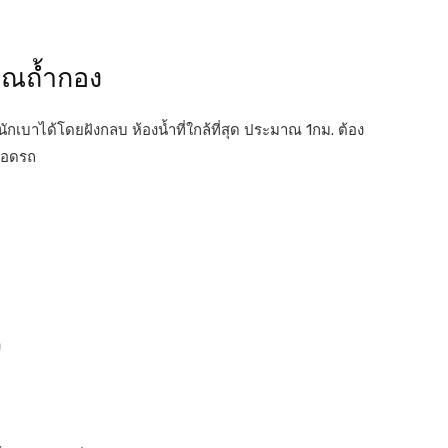
วณถ้ำกอง
หนักเบาได้โดยฝังกลบ ห้องน้ำที่ใกล้ที่สุด ประมาณ 1กม. ต้อง
นจอดรถ
ง