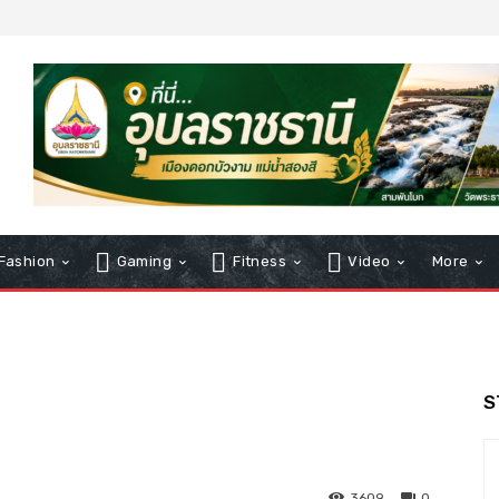
Fashion
Gaming
Fitness
Video
More
S
3609
0