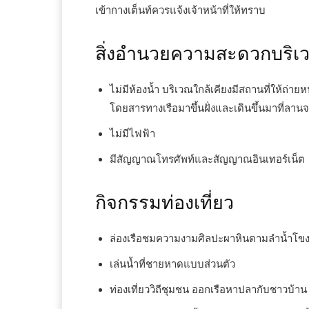
เข้ากางเต็นท์ควรแจ้งเจ้าหน้าที่ให้ทราบ
สิ่งอำนวยความสะดวกบริเ
ไม่มีห้องน้ำ บริเวณใกล้เคียงมีสถานที่ให้ถ่าย
โดยสารทางเรือมาขึ้นฝั่งและเดินขึ้นมาที่ลา
ไม่มีไฟฟ้า
มีสัญญาณโทรศัพท์และสัญญาณอินเทอร์เน็ต
กิจกรรมท่องเที่ยว
ล่องเรือชมความงามศิลปะผาหินตามลำน้ำโข
เล่นน้ำที่ชายหาดแบบส่วนตัว
ท่องเที่ยววิถีชุมชน ออกเรือหาปลากับชาวบ้าน