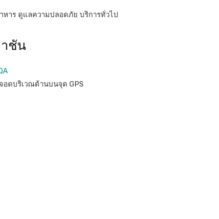
งอาหาร ดูแลความปลอดภัย บริการทั่วไป
ผาชัน
7QA
กจอดบริเวณด้านบนจุด GPS