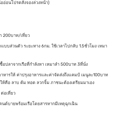
ออ่อนโปรดสั่งจองล่วงหน้า)
ำ 200บาท/เที่ยว
าดแบบส่วนตัว ระยะทาง 6กม. ใช้เวลาไปกลับ 1.5ชั่วโมง เหมา
้อปลาจากเรือที่กำลังหา เหมาลำ 500บาท 3ที่นั่ง
หารให้ ค่าปรุงอาหารและค่าจัดส่งถึงแคมป์ เมนูละ100บาท
รุงให้คือ ลาบ ต้ม ทอด ลวกจิ้ม ภาชนะต้องเตรียมมาเอง
ต่อเที่ยว
นด์บายพร้อมเรือโดยสารหากมีเหตุฉุกเฉิน