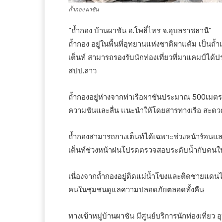
ถ้ำกอง ผาชัน
“ถ้ำกอง บ้านผาชัน อ.โพธิ์ไทร จ.อุบลราชธานี”
ถ้ำกอง อยู่ในพื้นที่อุทยานแห่งชาติผาแต้ม เป็น
เต็นท์ สามารถรองรับนักท่องเที่ยวที่มาแคมป์ได้ป
สปป.ลาว
ถ้ำกองอยู่ห่างจากท่าเรือผาชันประมาณ 500เมตร 
ความชันและลื่น แนะนำให้โดยสารทางเรือ สะดว
ถ้ำกองสามารถกางเต็นท์ได้เฉพาะช่วงหน้าร้อนแ
เต็นท์ช่วงหน้าฝนโปรดตรวจสอบระดับน้ำกับคนในพ
เนื่องจากถ้ำกองอยู่ติดแม่น้ำโขงและติดชายแดนไทยล
คนในชุมชนดูแลความปลอดภัยตลอดทั้งคืน
ทางเข้าหมู่บ้านผาชัน มีศูนย์บริการนักท่องเที่ย