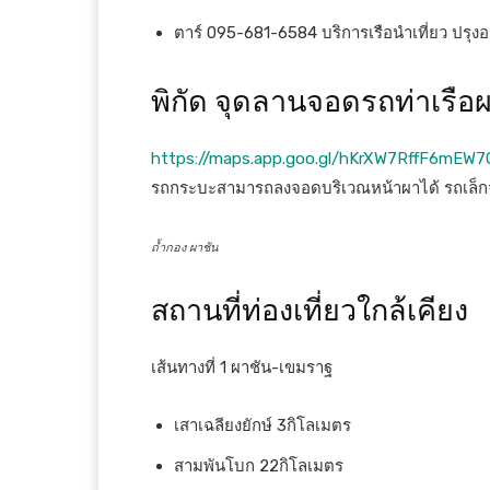
ตาร์ 095-681-6584 บริการเรือนำเที่ยว ปรุ
พิกัด จุดลานจอดรถท่าเรือ
https://maps.app.goo.gl/hKrXW7RffF6mEW
รถกระบะสามารถลงจอดบริเวณหน้าผาได้ รถเล็
ถ้ำกอง ผาชัน
สถานที่ท่องเที่ยวใกล้เคียง
เส้นทางที่ 1 ผาชัน-เขมราฐ
เสาเฉลียงยักษ์ 3กิโลเมตร
สามพันโบก 22กิโลเมตร